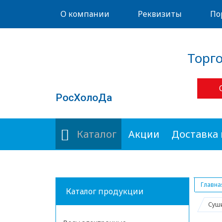
О компании
Реквизиты
По
Торг
РосХолоДа
Каталог
Акции
Доставка 
Главна
Каталог продукции
Суши