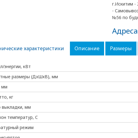
г.Искитим - 
- Самовывоз
№56 по будн
Адреса
нические характеристики
Описание
Размеры
эл/энергии, кВт
тные размеры (ДхШхВ), мм
 мм
тто, кг
 выкладки, мм
он температур, C
ратурный режим
регулятор