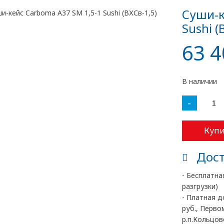
Суши-к
Sushi (
63 4
В наличии
-
Купи
Дост
- Бесплатна
разгрузки)
- Платная д
руб., Перво
р.п.Кольцово