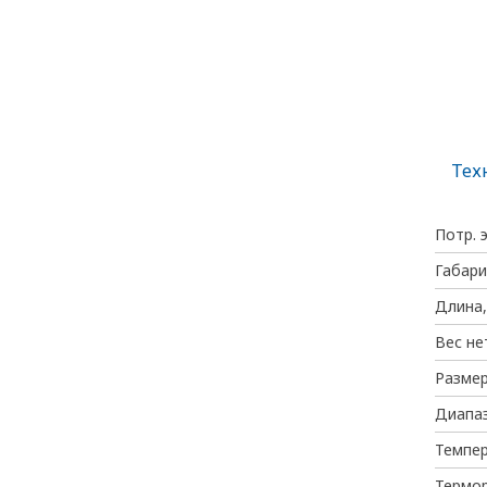
Тех
Потр. 
Габари
Длина,
Вес не
Размер
Диапаз
Темпе
Термо