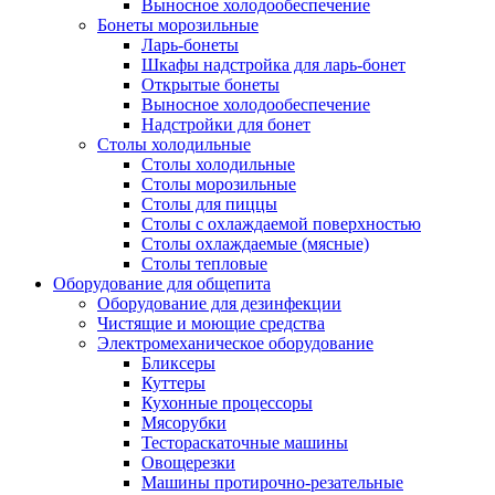
Выносное холодообеспечение
Бонеты морозильные
Ларь-бонеты
Шкафы надстройка для ларь-бонет
Открытые бонеты
Выносное холодообеспечение
Надстройки для бонет
Столы холодильные
Столы холодильные
Столы морозильные
Столы для пиццы
Столы с охлаждаемой поверхностью
Столы охлаждаемые (мясные)
Столы тепловые
Оборудование для общепита
Оборудование для дезинфекции
Чистящие и моющие средства
Электромеханическое оборудование
Бликсеры
Куттеры
Кухонные процессоры
Мясорубки
Тестораскаточные машины
Овощерезки
Машины протирочно-резательные