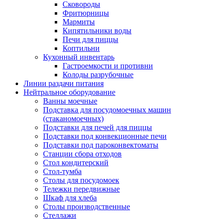
Сковороды
Фритюрницы
Мармиты
Кипятильники воды
Печи для пиццы
Коптильни
Кухонный инвентарь
Гастроемкости и противни
Колоды разрубочные
Линии раздачи питания
Нейтральное оборудование
Ванны моечные
Подставка для посудомоечных машин
(стаканомоечных)
Подставки для печей для пиццы
Подставки под конвекционные печи
Подставки под пароконвектоматы
Станции сбора отходов
Стол кондитерский
Стол-тумба
Столы для посудомоек
Тележки передвижные
Шкаф для хлеба
Столы производственные
Стеллажи