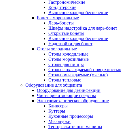
Гастрономические
Кондитерские
Выносное холодообеспечение
Бонеты морозильные
Ларь-бонеты
Шкафы надстройка для ларь-бонет
Открытые бонеты
Выносное холодообеспечение
Надстройки для бонет
Столы холодильные
Столы холодильные
Столы морозильные
Столы для пиццы
Столы с охлаждаемой поверхностью
Столы охлаждаемые (мясные)
Столы тепловые
Оборудование для общепита
Оборудование для дезинфекции
Чистящие и моющие средства
Электромеханическое оборудование
Бликсеры
Куттеры
Кухонные процессоры
Мясорубки
Тестораскаточные машины