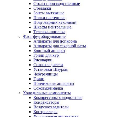
Столы производственные
Стеллажи
Зонты вытяжные
Полки настенные
Подтоварник кухонный
Шкафы нейтральные
Тележка-шпилька
Фаст-фуд оборудование
Аппараты для попкорна
Аппараты для сахарной ваты
Блинный аппарат
Грили для кур
Рисоварки
Сокоохладители
Установки Шаурма
Чебуречницы
Грили
Пончиковые аппараты
Соковыжималка
Холодильные компоненты
Компрессоры холодильные
Конденсаторы
Воздухоохладители
Контроллеры
Холодильная автоматика