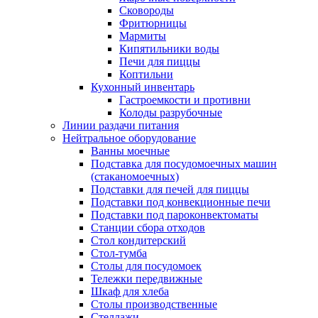
Сковороды
Фритюрницы
Мармиты
Кипятильники воды
Печи для пиццы
Коптильни
Кухонный инвентарь
Гастроемкости и противни
Колоды разрубочные
Линии раздачи питания
Нейтральное оборудование
Ванны моечные
Подставка для посудомоечных машин
(стаканомоечных)
Подставки для печей для пиццы
Подставки под конвекционные печи
Подставки под пароконвектоматы
Станции сбора отходов
Стол кондитерский
Стол-тумба
Столы для посудомоек
Тележки передвижные
Шкаф для хлеба
Столы производственные
Стеллажи