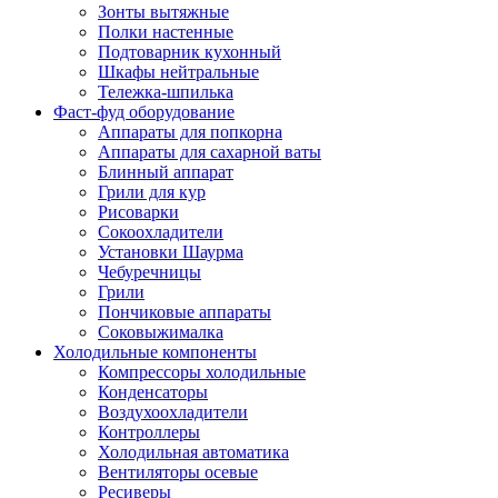
Зонты вытяжные
Полки настенные
Подтоварник кухонный
Шкафы нейтральные
Тележка-шпилька
Фаст-фуд оборудование
Аппараты для попкорна
Аппараты для сахарной ваты
Блинный аппарат
Грили для кур
Рисоварки
Сокоохладители
Установки Шаурма
Чебуречницы
Грили
Пончиковые аппараты
Соковыжималка
Холодильные компоненты
Компрессоры холодильные
Конденсаторы
Воздухоохладители
Контроллеры
Холодильная автоматика
Вентиляторы осевые
Ресиверы