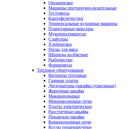
Овощерезки
Машины протирочно-резательные
Тестомесы
Картофелечистки
Универсальные кухонные машины
Планетарные миксеры
Мукопросеиватели
Слайсеры
Хлеборезки
Пилы для мяса
Шприцы колбасные
Рыбочистки
Фаршемесы
Тепловое оборудование
Витрины тепловые
Газовые плиты
Дегидраторы (шкафы сушильные)
Жарочные шкафы
Макароноварки
Микроволновые печи
Плиты электрические
Расстоечные шкафы
Пекарские шкафы
Конвекционные печи
Котлы пищеварочные