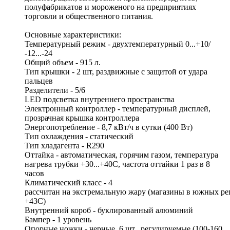
полуфабрикатов и мороженого на предприятиях
торговли и общественного питания.
Основные характеристики:
Температурный режим - двухтемпературный 0...+10/
-12...-24
Общий объем - 915 л.
Тип крышки - 2 шт, раздвижные с защитой от удара
пальцев
Разделители - 5/6
LED подсветка внутреннего пространства
Электронный контроллер - температурный дисплей,
прозрачная крышка контроллера
Энергопотребление - 8,7 кВт/ч в сутки (400 Вт)
Тип охлаждения - статический
Тип хладагента - R290
Оттайка - автоматическая, горячим газом, температура
нагрева трубки +30...+40С, частота оттайки 1 раз в 8
часов
Климатический класс - 4
рассчитан на экстремальную жару (магазины в южных р
+43C)
Внутренний короб - буклированный алюминий
Бампер - 1 уровень
Опорные ножки - черные, 6 шт., регулируемые (100-160