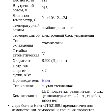
Вес нетто, кг
119
Внутренний
915
объём, л
Диапазон
0...+10/-12...-24
температур, C
Температурный
комбинированные
режим
Терморегулятор
электронный блок управления
Тип
статический
охлаждения
Оттайка
да
автоматическая
Хладагент
R290 (Пропан)
Потр. эл/
энергии в
8,7
сутки, кВт
Производитель
Haier
Тип крышки
гнутая стеклянная
LED подсветка, разделители - 5 шт.,
Комплектация
ценникодержатель - 2 шт., скребок,
замка нет
Ларь-бонета Haier GTS2100G предназначен для
демонстрации, заморозки и хранения продуктов,