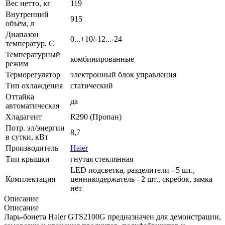
Вес нетто, кг
119
Внутренний
915
объём, л
Диапазон
0...+10/-12...-24
температур, C
Температурный
комбинированные
режим
Терморегулятор
электронный блок управления
Тип охлаждения
статический
Оттайка
да
автоматическая
Хладагент
R290 (Пропан)
Потр. эл/энергии
8,7
в сутки, кВт
Производитель
Haier
Тип крышки
гнутая стеклянная
LED подсветка, разделители - 5 шт.,
Комплектация
ценникодержатель - 2 шт., скребок, замка
нет
Описание
Описание
Ларь-бонета Haier GTS2100G предназначен для демонстрации,