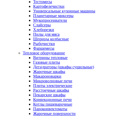
Тестомесы
Картофелечистки
Универсальные кухонные машины
Планетарные миксеры
Мукопросеиватели
Слайсеры
Хлеборезки
Пилы для мяса
Шприцы колбасные
Рыбочистки
Фаршемесы
Тепловое оборудование
Витрины тепловые
Газовые плиты
Дегидраторы (шкафы сушильные)
Жарочные шкафы
Макароноварки
Микроволновые печи
Плиты электрические
Расстоечные шкафы
Пекарские шкафы
Конвекционные печи
Котлы пищеварочные
Пароконвектоматы
Жарочные поверхности