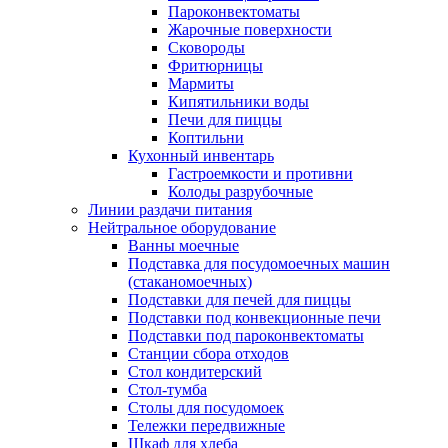
Пароконвектоматы
Жарочные поверхности
Сковороды
Фритюрницы
Мармиты
Кипятильники воды
Печи для пиццы
Коптильни
Кухонный инвентарь
Гастроемкости и противни
Колоды разрубочные
Линии раздачи питания
Нейтральное оборудование
Ванны моечные
Подставка для посудомоечных машин
(стаканомоечных)
Подставки для печей для пиццы
Подставки под конвекционные печи
Подставки под пароконвектоматы
Станции сбора отходов
Стол кондитерский
Стол-тумба
Столы для посудомоек
Тележки передвижные
Шкаф для хлеба