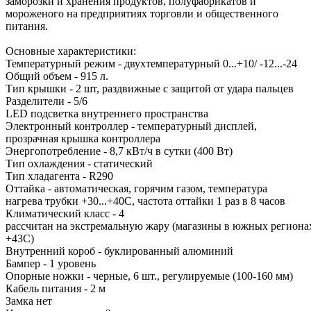
заморозки и хранения продуктов, полуфабрикатов и
мороженого на предприятиях торговли и общественного
питания.
Основные характеристики:
Температурный режим - двухтемпературный 0...+10/ -12...-24
Общий объем - 915 л.
Тип крышки - 2 шт, раздвижные с защитой от удара пальцев
Разделители - 5/6
LED подсветка внутреннего пространства
Электронный контроллер - температурный дисплей,
прозрачная крышка контроллера
Энергопотребление - 8,7 кВт/ч в сутки (400 Вт)
Тип охлаждения - статический
Тип хладагента - R290
Оттайка - автоматическая, горячим газом, температура
нагрева трубки +30...+40С, частота оттайки 1 раз в 8 часов
Климатический класс - 4
рассчитан на экстремальную жару (магазины в южных регион
+43C)
Внутренний короб - буклированный алюминий
Бампер - 1 уровень
Опорные ножки - черные, 6 шт., регулируемые (100-160 мм)
Кабель питания - 2 м
Замка нет