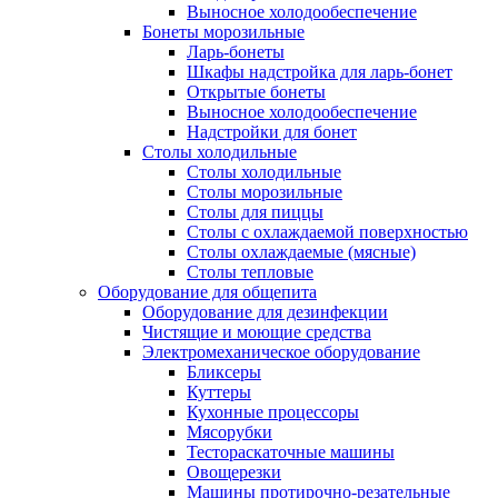
Выносное холодообеспечение
Бонеты морозильные
Ларь-бонеты
Шкафы надстройка для ларь-бонет
Открытые бонеты
Выносное холодообеспечение
Надстройки для бонет
Столы холодильные
Столы холодильные
Столы морозильные
Столы для пиццы
Столы с охлаждаемой поверхностью
Столы охлаждаемые (мясные)
Столы тепловые
Оборудование для общепита
Оборудование для дезинфекции
Чистящие и моющие средства
Электромеханическое оборудование
Бликсеры
Куттеры
Кухонные процессоры
Мясорубки
Тестораскаточные машины
Овощерезки
Машины протирочно-резательные