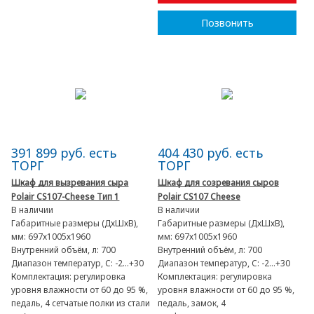
Позвонить
391 899 руб. есть
404 430 руб. есть
ТОРГ
ТОРГ
Шкаф для вызревания сыра
Шкаф для созревания сыров
Polair CS107-Cheese Тип 1
Polair CS107 Cheese
В наличии
В наличии
Габаритные размеры (ДхШхВ),
Габаритные размеры (ДхШхВ),
мм:
697х1005х1960
мм:
697х1005х1960
Внутренний объём, л:
700
Внутренний объём, л:
700
Диапазон температур, C:
-2…+30
Диапазон температур, C:
-2…+30
Комплектация:
регулировка
Комплектация:
регулировка
уровня влажности от 60 до 95 %,
уровня влажности от 60 до 95 %,
педаль, 4 сетчатые полки из стали
педаль, замок, 4