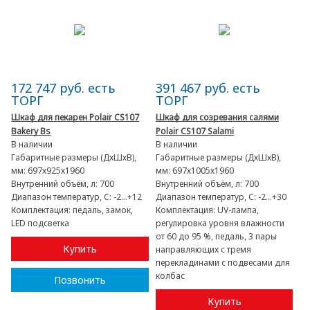
172 747 руб. есть
391 467 руб. есть
ТОРГ
ТОРГ
Шкаф для пекарен Polair CS107
Шкаф для созревания салями
Bakery Bs
Polair CS107 Salami
В наличии
В наличии
Габаритные размеры (ДхШхВ),
Габаритные размеры (ДхШхВ),
мм:
697х925х1960
мм:
697х1005х1960
Внутренний объём, л:
700
Внутренний объём, л:
700
Диапазон температур, C:
-2…+12
Диапазон температур, C:
-2…+30
Комплектация:
педаль, замок,
Комплектация:
UV-лампа,
LED подсветка
регулировка уровня влажности
от 60 до 95 %, педаль, 3 пары
Купить
направляющих с тремя
перекладинами с подвесами для
колбас
Позвонить
Купить