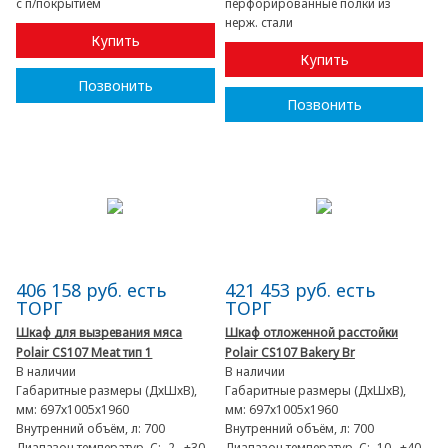
с п/покрытием
перфорированные полки из
нерж. стали
Купить
Купить
Позвонить
Позвонить
406 158 руб. есть
421 453 руб. есть
ТОРГ
ТОРГ
Шкаф для вызревания мяса
Шкаф отложенной расстойки
Polair CS107 Meat тип 1
Polair CS107 Bakery Br
В наличии
В наличии
Габаритные размеры (ДхШхВ),
Габаритные размеры (ДхШхВ),
мм:
697х1005х1960
мм:
697х1005х1960
Внутренний объём, л:
700
Внутренний объём, л:
700
Диапазон температур, C:
-2…+30
Диапазон температур, C:
-10...+40