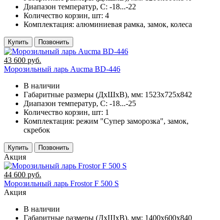
Диапазон температур, C:
-18...-22
Количество корзин, шт:
4
Комплектация:
алюминиевая рамка, замок, колеса
Купить
Позвонить
43 600 руб.
Морозильный ларь Aucma BD-446
В наличии
Габаритные размеры (ДхШхВ), мм:
1523х725х842
Диапазон температур, C:
-18...-25
Количество корзин, шт:
1
Комплектация:
режим "Супер заморозка", замок,
скребок
Купить
Позвонить
Акция
44 600 руб.
Морозильный ларь Frostor F 500 S
Акция
В наличии
Габаритные размеры (ДхШхВ), мм:
1400х600х840