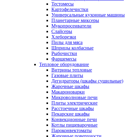
Тестомесы
Картофелечистки
Универсальные кухонные машины
Планетарные миксеры
Мукопросеиватели
Слайсеры
Хлеборезки
Пилы для мяса
Шприцы колбасные
Рыбочистки
Фаршемесы
Тепловое оборудование
Витрины тепловые
Газовые плиты
Дегидраторы (шкафы сушильные)
Жарочные шкафы
Макароноварки
Микроволновые печи
Плиты электрические
Расстоечные шкафы
Пекарские шкафы
Конвекционные печи
Котлы пищеварочные
Пароконвектоматы
Жарочные поверхности