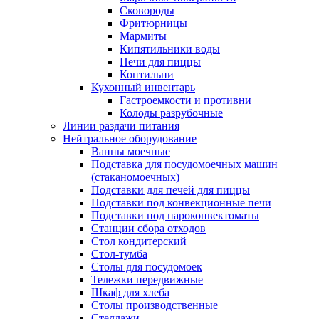
Сковороды
Фритюрницы
Мармиты
Кипятильники воды
Печи для пиццы
Коптильни
Кухонный инвентарь
Гастроемкости и противни
Колоды разрубочные
Линии раздачи питания
Нейтральное оборудование
Ванны моечные
Подставка для посудомоечных машин
(стаканомоечных)
Подставки для печей для пиццы
Подставки под конвекционные печи
Подставки под пароконвектоматы
Станции сбора отходов
Стол кондитерский
Стол-тумба
Столы для посудомоек
Тележки передвижные
Шкаф для хлеба
Столы производственные
Стеллажи