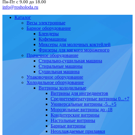
Пн-Пт с 9.00 до 18.00
info@rosholoda.ru
Каталог
Весы электронные
Барное оборудование
Блендеры
Кофемашины
Миксеры для молочных коктейлей
Фризеры для мягкого мороженого
Прачечное оборудование
Стирально-сушильная машина
Стиральные машины
Сушильная машина
Упаковочное оборудование
Холодильное оборудование
Витрины холодильные
Витрины для ингредиентов
Среднетемпературные витрины 0...+7
Универсальные витрины -5...+5
Морозильные витрины до -18
Кондитерские витрины
Настольные витрины
Барные витрины
Неохлаждаемые прилавки