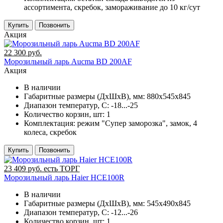
ассортимента, скребок, замораживание до 10 кг/сут
Купить
Позвонить
Акция
22 300 руб.
Морозильный ларь Aucma BD 200AF
Акция
В наличии
Габаритные размеры (ДхШхВ), мм:
880х545х845
Диапазон температур, C:
-18...-25
Количество корзин, шт:
1
Комплектация:
режим "Супер заморозка", замок, 4
колеса, скребок
Купить
Позвонить
23 409 руб. есть ТОРГ
Морозильный ларь Haier HCE100R
В наличии
Габаритные размеры (ДхШхВ), мм:
545х490х845
Диапазон температур, C:
-12...-26
Количество корзин, шт:
1