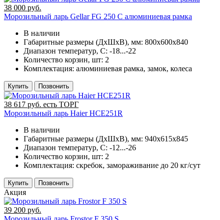
38 000 руб.
Морозильный ларь Gellar FG 250 C алюминиевая рамка
В наличии
Габаритные размеры (ДхШхВ), мм:
800х600х840
Диапазон температур, C:
-18...-22
Количество корзин, шт:
2
Комплектация:
алюминиевая рамка, замок, колеса
Купить
Позвонить
38 617 руб. есть ТОРГ
Морозильный ларь Haier HCE251R
В наличии
Габаритные размеры (ДхШхВ), мм:
940х615х845
Диапазон температур, C:
-12...-26
Количество корзин, шт:
2
Комплектация:
скребок, замораживание до 20 кг/сут
Купить
Позвонить
Акция
39 200 руб.
Морозильный ларь Frostor F 350 S