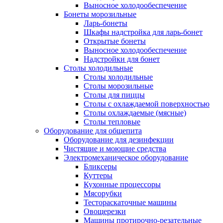
Выносное холодообеспечение
Бонеты морозильные
Ларь-бонеты
Шкафы надстройка для ларь-бонет
Открытые бонеты
Выносное холодообеспечение
Надстройки для бонет
Столы холодильные
Столы холодильные
Столы морозильные
Столы для пиццы
Столы с охлаждаемой поверхностью
Столы охлаждаемые (мясные)
Столы тепловые
Оборудование для общепита
Оборудование для дезинфекции
Чистящие и моющие средства
Электромеханическое оборудование
Бликсеры
Куттеры
Кухонные процессоры
Мясорубки
Тестораскаточные машины
Овощерезки
Машины протирочно-резательные