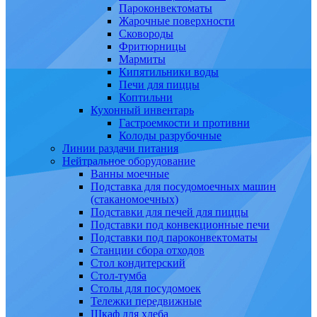
Пароконвектоматы
Жарочные поверхности
Сковороды
Фритюрницы
Мармиты
Кипятильники воды
Печи для пиццы
Коптильни
Кухонный инвентарь
Гастроемкости и противни
Колоды разрубочные
Линии раздачи питания
Нейтральное оборудование
Ванны моечные
Подставка для посудомоечных машин
(стаканомоечных)
Подставки для печей для пиццы
Подставки под конвекционные печи
Подставки под пароконвектоматы
Станции сбора отходов
Стол кондитерский
Стол-тумба
Столы для посудомоек
Тележки передвижные
Шкаф для хлеба