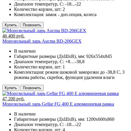
Диапазон температур, C:
-18...-22
Количество корзин, шт:
2
Комплектация:
замок - доп.опция, колеса
Купить
Позвонить
46 400 руб.
Морозильный ларь Aucma BD-206GEX
В наличии
Габаритные размеры (ДхШхВ), мм:
926х554х845
Диапазон температур, C:
+8…-38,8
Количество корзин, шт:
1
Комплектация:
режим шоковой заморозки до -38,8 С, 3
режима работы, скребок, функция удаления влаги
Купить
Позвонить
47 200 руб.
Морозильный ларь Gellar FG 400 E алюминиевая рамка
В наличии
Габаритные размеры (ДхШхВ), мм:
1200х600х860
Диапазон температур, C:
-18...-22
Количество корзин, шт:
4