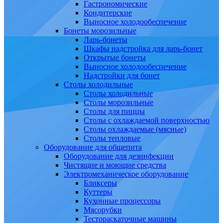
Гастрономические
Кондитерские
Выносное холодообеспечение
Бонеты морозильные
Ларь-бонеты
Шкафы надстройка для ларь-бонет
Открытые бонеты
Выносное холодообеспечение
Надстройки для бонет
Столы холодильные
Столы холодильные
Столы морозильные
Столы для пиццы
Столы с охлаждаемой поверхностью
Столы охлаждаемые (мясные)
Столы тепловые
Оборудование для общепита
Оборудование для дезинфекции
Чистящие и моющие средства
Электромеханическое оборудование
Бликсеры
Куттеры
Кухонные процессоры
Мясорубки
Тестораскаточные машины