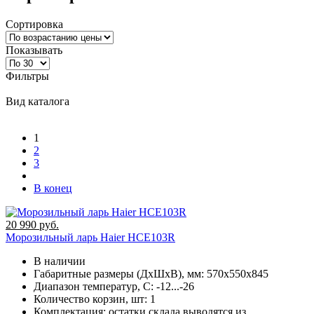
Сортировка
Показывать
Фильтры
Вид каталога
1
2
3
В конец
20 990 руб.
Морозильный ларь Haier HCE103R
В наличии
Габаритные размеры (ДхШхВ), мм:
570х550х845
Диапазон температур, C:
-12...-26
Количество корзин, шт:
1
Комплектация:
остатки склада выводятся из