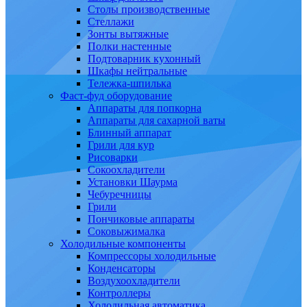
Столы производственные
Стеллажи
Зонты вытяжные
Полки настенные
Подтоварник кухонный
Шкафы нейтральные
Тележка-шпилька
Фаст-фуд оборудование
Аппараты для попкорна
Аппараты для сахарной ваты
Блинный аппарат
Грили для кур
Рисоварки
Сокоохладители
Установки Шаурма
Чебуречницы
Грили
Пончиковые аппараты
Соковыжималка
Холодильные компоненты
Компрессоры холодильные
Конденсаторы
Воздухоохладители
Контроллеры
Холодильная автоматика