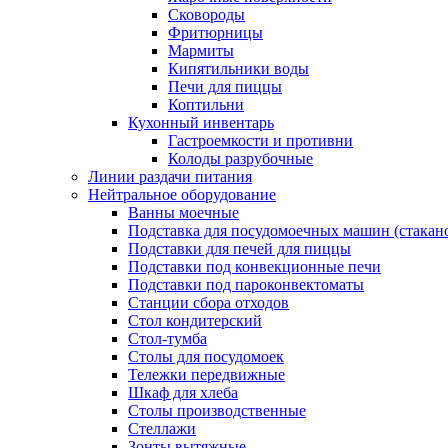
Сковороды
Фритюрницы
Мармиты
Кипятильники воды
Печи для пиццы
Коптильни
Кухонный инвентарь
Гастроемкости и противни
Колоды разрубочные
Линии раздачи питания
Нейтральное оборудование
Ванны моечные
Подставка для посудомоечных машин (стакан
Подставки для печей для пиццы
Подставки под конвекционные печи
Подставки под пароконвектоматы
Станции сбора отходов
Стол кондитерский
Стол-тумба
Столы для посудомоек
Тележки передвижные
Шкаф для хлеба
Столы производственные
Стеллажи
Зонты вытяжные