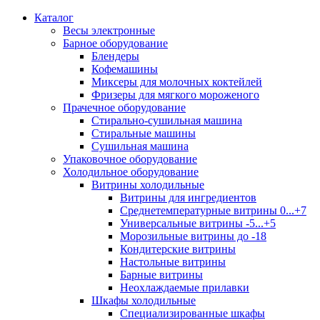
Каталог
Весы электронные
Барное оборудование
Блендеры
Кофемашины
Миксеры для молочных коктейлей
Фризеры для мягкого мороженого
Прачечное оборудование
Стирально-сушильная машина
Стиральные машины
Сушильная машина
Упаковочное оборудование
Холодильное оборудование
Витрины холодильные
Витрины для ингредиентов
Среднетемпературные витрины 0...+7
Универсальные витрины -5...+5
Морозильные витрины до -18
Кондитерские витрины
Настольные витрины
Барные витрины
Неохлаждаемые прилавки
Шкафы холодильные
Cпециализированные шкафы