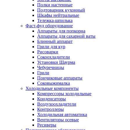
Полки настенные
Подтоварник кухонный
Шкафы нейтральные
Тележка-шпилька
Фаст-фуд оборудование
Аппараты для попкорна
Аппараты для сахарной ваты
Блинный аппарат
Грили для кур
Рисоварки
Сокоохладители
Установки Шаурма
Чебуречницы
Грили
Пончиковые аппараты
Соковыжималка
Холодильные компоненты
Компрессоры холодильные
Конденсаторы
Воздухоохладители
Контроллеры
Холодильная автоматика
Вентиляторы осевые
Ресиверы