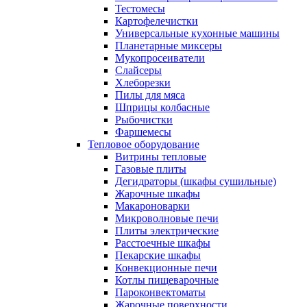
Тестомесы
Картофелечистки
Универсальные кухонные машины
Планетарные миксеры
Мукопросеиватели
Слайсеры
Хлеборезки
Пилы для мяса
Шприцы колбасные
Рыбочистки
Фаршемесы
Тепловое оборудование
Витрины тепловые
Газовые плиты
Дегидраторы (шкафы сушильные)
Жарочные шкафы
Макароноварки
Микроволновые печи
Плиты электрические
Расстоечные шкафы
Пекарские шкафы
Конвекционные печи
Котлы пищеварочные
Пароконвектоматы
Жарочные поверхности