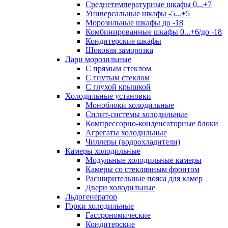
Среднетемпературные шкафы 0...+7
Универсальные шкафы -5...+5
Морозильные шкафы до -18
Комбинированные шкафы 0...+6/до -18
Кондитерские шкафы
Шоковая заморозка
Лари морозильные
С прямым стеклом
С гнутым стеклом
С глухой крышкой
Холодильные установки
Моноблоки холодильные
Сплит-системы холодильные
Компрессорно-конденсаторные блоки
Агрегаты холодильные
Чиллеры (водоохладители)
Камеры холодильные
Модульные холодильные камеры
Камеры со стеклянным фронтом
Расширительные пояса для камер
Двери холодильные
Льдогенератор
Горки холодильные
Гастрономические
Кондитерские