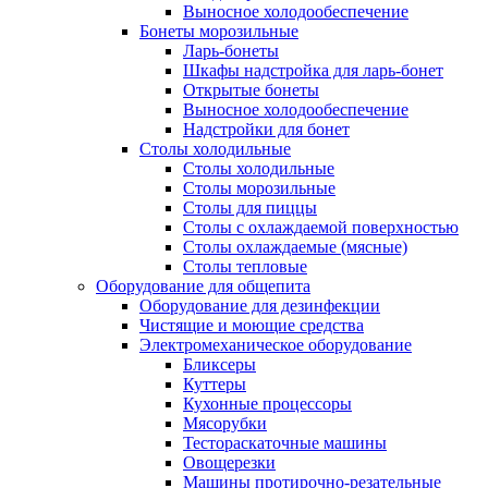
Выносное холодообеспечение
Бонеты морозильные
Ларь-бонеты
Шкафы надстройка для ларь-бонет
Открытые бонеты
Выносное холодообеспечение
Надстройки для бонет
Столы холодильные
Столы холодильные
Столы морозильные
Столы для пиццы
Столы с охлаждаемой поверхностью
Столы охлаждаемые (мясные)
Столы тепловые
Оборудование для общепита
Оборудование для дезинфекции
Чистящие и моющие средства
Электромеханическое оборудование
Бликсеры
Куттеры
Кухонные процессоры
Мясорубки
Тестораскаточные машины
Овощерезки
Машины протирочно-резательные