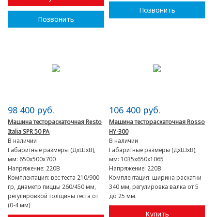
Позвонить
Позвонить
98 400 руб.
106 400 руб.
Машина тестораскаточная Resto
Машина тестораскаточная Rosso
Italia SPR 50 PA
HY-300
В наличии
В наличии
Габаритные размеры (ДхШхВ),
Габаритные размеры (ДхШхВ),
мм:
650х500х700
мм:
1035x650x1065
Напряжение:
220В
Напряжение:
220В
Комплектация:
вес теста 210/900
Комплектация:
ширина раскатки -
гр, диаметр пиццы 260/450 мм,
340 мм, регулировка валка от 5
регулировкой толщины теста от
до 25 мм.
(0-4 мм)
Купить