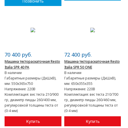
Позвонить
70 400 руб.
72 400 руб.
Машина тестораскаточная Resto
Машина тестораскаточная Resto
Italia SPR 40 PA
Italia SPR 50 ONE
В наличии
В наличии
Габаритные размеры (ДхШхВ),
Габаритные размеры (ДхШхВ),
мм:
550х365х750
мм:
650х355х355
Напряжение:
220В
Напряжение:
220В
Комплектация:
вес теста 210/900
Комплектация:
вес теста 210/700
гр, диаметр пиццы 260/400 мм,
гр, диаметр пиццы 260/460 мм,
регулировкой толщины теста от
регулировкой толщины теста от
(0-4 мм)
(0-4 мм)
Купить
Купить