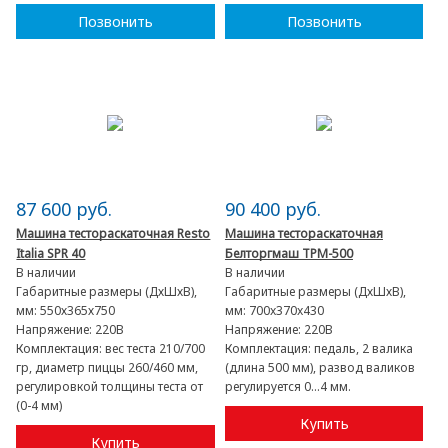
Позвонить
Позвонить
87 600 руб.
90 400 руб.
Машина тестораскаточная Resto
Машина тестораскаточная
Italia SPR 40
Белторгмаш ТРМ-500
В наличии
В наличии
Габаритные размеры (ДхШхВ),
Габаритные размеры (ДхШхВ),
мм:
550х365х750
мм:
700x370x430
Напряжение:
220В
Напряжение:
220В
Комплектация:
вес теста 210/700
Комплектация:
педаль, 2 валика
гр, диаметр пиццы 260/460 мм,
(длина 500 мм), развод валиков
регулировкой толщины теста от
регулируется 0…4 мм.
(0-4 мм)
Купить
Купить