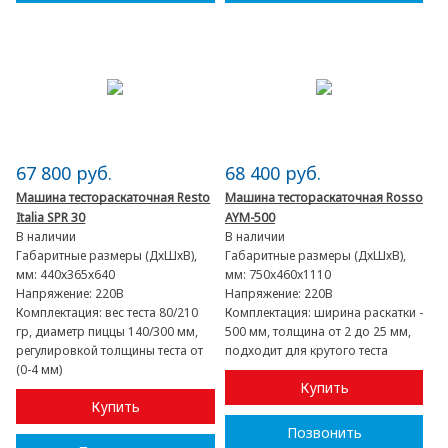
67 800 руб.
68 400 руб.
Машина тестораскаточная Resto
Машина тестораскаточная Rosso
Italia SPR 30
AYM-500
В наличии
В наличии
Габаритные размеры (ДхШхВ),
Габаритные размеры (ДхШхВ),
мм:
440х365х640
мм:
750x460x1110
Напряжение:
220В
Напряжение:
220В
Комплектация:
вес теста 80/210
Комплектация:
ширина раскатки -
гр, диаметр пиццы 140/300 мм,
500 мм, толщина от 2 до 25 мм,
регулировкой толщины теста от
подходит для крутого теста
(0-4 мм)
Купить
Купить
Позвонить