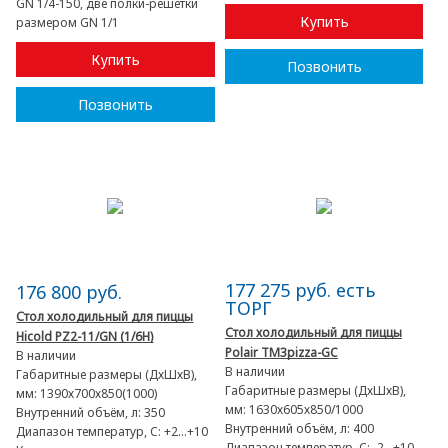
GN 1/4-150, две полки-решетки
Купить
размером GN 1/1
Купить
Позвонить
Позвонить
177 275 руб. есть
176 800 руб.
ТОРГ
Стол холодильный для пиццы
Стол холодильный для пиццы
Hicold PZ2-11/GN (1/6H)
Polair TM3pizza-GC
В наличии
В наличии
Габаритные размеры (ДхШхВ),
Габаритные размеры (ДхШхВ),
мм:
1390х700х850(1000)
мм:
1630х605х850/1000
Внутренний объём, л:
350
Внутренний объём, л:
400
Диапазон температур, C:
+2...+10
Диапазон температур, C:
-2...+10