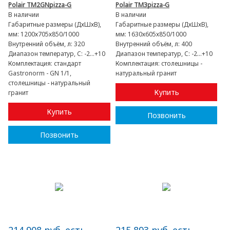
Polair TM2GNpizza-G
Polair TM3pizza-G
В наличии
В наличии
Габаритные размеры (ДхШхВ),
Габаритные размеры (ДхШхВ),
мм:
1200х705х850/1000
мм:
1630х605х850/1000
Внутренний объём, л:
320
Внутренний объём, л:
400
Диапазон температур, C:
-2...+10
Диапазон температур, C:
-2...+10
Комплектация:
стандарт
Комплектация:
столешницы -
Gastronorm - GN 1/1,
натуральный гранит
столешницы - натуральный
Купить
гранит
Купить
Позвонить
Позвонить