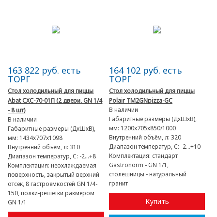
163 822 руб. есть
164 102 руб. есть
ТОРГ
ТОРГ
Стол холодильный для пиццы
Стол холодильный для пиццы
Abat СХС-70-01П (2 двери, GN 1/4
Polair TM2GNpizza-GC
В наличии
- 8 шт)
Габаритные размеры (ДхШхВ),
В наличии
мм:
1200х705х850/1000
Габаритные размеры (ДхШхВ),
Внутренний объём, л:
320
мм:
1434х707х1098
Диапазон температур, C:
-2...+10
Внутренний объём, л:
310
Комплектация:
стандарт
Диапазон температур, C:
-2...+8
Gastronorm - GN 1/1,
Комплектация:
неохлаждаемая
столешницы - натуральный
поверхность, закрытый верхний
гранит
отсек, 8 гастроемкостей GN 1/4-
150, полки-решетки размером
Купить
GN 1/1