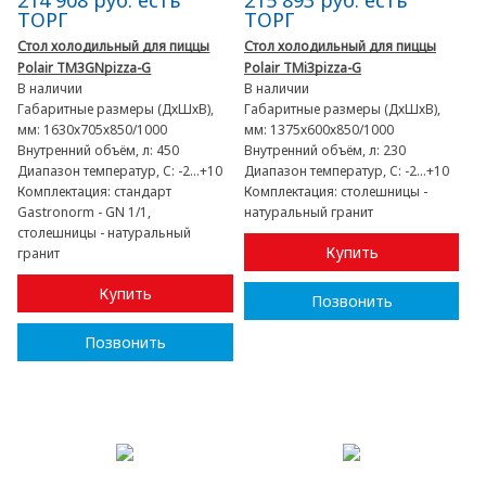
214 908 руб. есть
215 893 руб. есть
ТОРГ
ТОРГ
Стол холодильный для пиццы
Стол холодильный для пиццы
Polair TM3GNpizza-G
Polair TMi3pizza-G
В наличии
В наличии
Габаритные размеры (ДхШхВ),
Габаритные размеры (ДхШхВ),
мм:
1630х705х850/1000
мм:
1375х600х850/1000
Внутренний объём, л:
450
Внутренний объём, л:
230
Диапазон температур, C:
-2...+10
Диапазон температур, C:
-2...+10
Комплектация:
стандарт
Комплектация:
столешницы -
Gastronorm - GN 1/1,
натуральный гранит
столешницы - натуральный
Купить
гранит
Купить
Позвонить
Позвонить