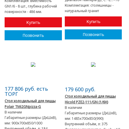
Комплектация:
вместимость
Комплектация:
столешницы -
GN1/6 - 8 шт., глубина рабочей
натуральный гранит
поверхности - 486 мм.
Купить
Купить
Позвонить
Позвонить
177 806 руб. есть
179 600 руб.
ТОРГ
Стол холодильный для пиццы
Стол холодильный для пиццы
Hicold PZE2-111/GN (1/6H)
Polair TMi2GNpizza-G
В наличии
В наличии
Габаритные размеры (ДхШхВ),
Габаритные размеры (ДхШхВ),
мм:
1485х700х850(990)
мм:
900х700х850/1000
Внутренний объём, л:
375
Внутренний объём, л:
184