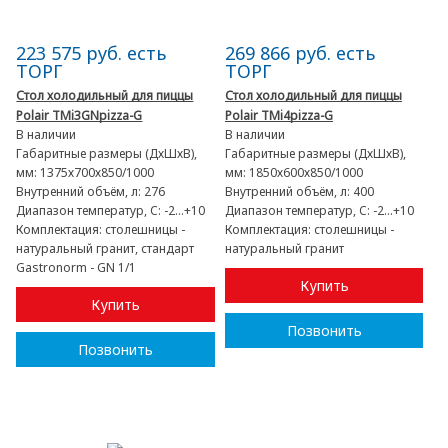
223 575 руб. есть
269 866 руб. есть
ТОРГ
ТОРГ
Стол холодильный для пиццы
Стол холодильный для пиццы
Polair TMi3GNpizza-G
Polair TMi4pizza-G
В наличии
В наличии
Габаритные размеры (ДхШхВ),
Габаритные размеры (ДхШхВ),
мм:
1375х700х850/1000
мм:
1850х600х850/1000
Внутренний объём, л:
276
Внутренний объём, л:
400
Диапазон температур, C:
-2...+10
Диапазон температур, C:
-2...+10
Комплектация:
столешницы -
Комплектация:
столешницы -
натуральный гранит, стандарт
натуральный гранит
Gastronorm - GN 1/1
Купить
Купить
Позвонить
Позвонить