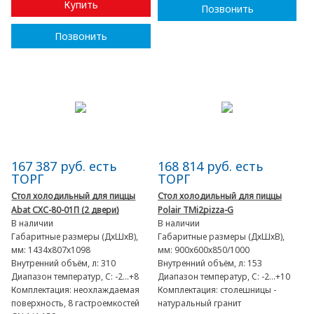
Купить
Позвонить
Позвонить
167 387 руб. есть
168 814 руб. есть
ТОРГ
ТОРГ
Стол холодильный для пиццы
Стол холодильный для пиццы
Abat СХС-80-01П (2 двери)
Polair TMi2pizza-G
В наличии
В наличии
Габаритные размеры (ДхШхВ),
Габаритные размеры (ДхШхВ),
мм:
1434х807х1098
мм:
900х600х850/1000
Внутренний объём, л:
310
Внутренний объём, л:
153
Диапазон температур, C:
-2...+8
Диапазон температур, C:
-2...+10
Комплектация:
неохлаждаемая
Комплектация:
столешницы -
поверхность, 8 гастроемкостей
натуральный гранит