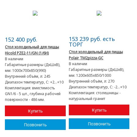
153 239 руб. есть
152 400 руб.
ТОРГ
Стол холодильный для пиццы
Стол холодильный для пиццы
Hicold PZE2-11/GN (1/6H)
Polair TM2pizza-GC
В наличии
В наличии
Габаритные размеры (ДхШхВ),
Габаритные размеры (ДхШхВ),
мм:
1000х700х850(990)
мм:
1200х605х850/1000
Внутренний объём, л:
245
Внутренний объём, л:
270
Диапазон температур, C:
+2...+10
Диапазон температур, C:
-2...+10
Комплектация:
вместимость
Комплектация:
столешницы -
GN1/6 - 5 шт., глубина рабочей
натуральный гранит
поверхности - 486 мм.
Купить
Купить
Позвонить
Позвонить