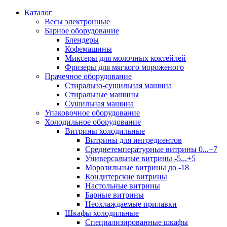
Каталог
Весы электронные
Барное оборудование
Блендеры
Кофемашины
Миксеры для молочных коктейлей
Фризеры для мягкого мороженого
Прачечное оборудование
Стирально-сушильная машина
Стиральные машины
Сушильная машина
Упаковочное оборудование
Холодильное оборудование
Витрины холодильные
Витрины для ингредиентов
Среднетемпературные витрины 0...+7
Универсальные витрины -5...+5
Морозильные витрины до -18
Кондитерские витрины
Настольные витрины
Барные витрины
Неохлаждаемые прилавки
Шкафы холодильные
Cпециализированные шкафы