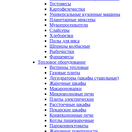
Тестомесы
Картофелечистки
Универсальные кухонные машины
Планетарные миксеры
Мукопросеиватели
Слайсеры
Хлеборезки
Пилы для мяса
Шприцы колбасные
Рыбочистки
Фаршемесы
Тепловое оборудование
Витрины тепловые
Газовые плиты
Дегидраторы (шкафы сушильные)
Жарочные шкафы
Макароноварки
Микроволновые печи
Плиты электрические
Расстоечные шкафы
Пекарские шкафы
Конвекционные печи
Котлы пищеварочные
Пароконвектоматы
Жарочные поверхности