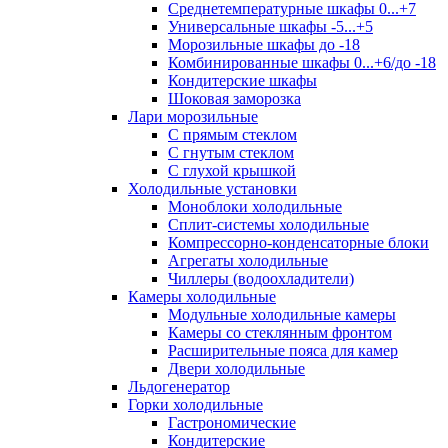
Среднетемпературные шкафы 0...+7
Универсальные шкафы -5...+5
Морозильные шкафы до -18
Комбинированные шкафы 0...+6/до -18
Кондитерские шкафы
Шоковая заморозка
Лари морозильные
С прямым стеклом
С гнутым стеклом
С глухой крышкой
Холодильные установки
Моноблоки холодильные
Сплит-системы холодильные
Компрессорно-конденсаторные блоки
Агрегаты холодильные
Чиллеры (водоохладители)
Камеры холодильные
Модульные холодильные камеры
Камеры со стеклянным фронтом
Расширительные пояса для камер
Двери холодильные
Льдогенератор
Горки холодильные
Гастрономические
Кондитерские