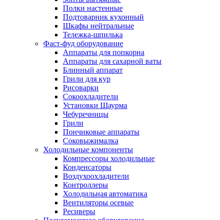
Полки настенные
Подтоварник кухонный
Шкафы нейтральные
Тележка-шпилька
Фаст-фуд оборудование
Аппараты для попкорна
Аппараты для сахарной ваты
Блинный аппарат
Грили для кур
Рисоварки
Сокоохладители
Установки Шаурма
Чебуречницы
Грили
Пончиковые аппараты
Соковыжималка
Холодильные компоненты
Компрессоры холодильные
Конденсаторы
Воздухоохладители
Контроллеры
Холодильная автоматика
Вентиляторы осевые
Ресиверы