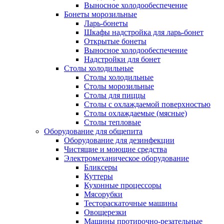
Выносное холодообеспечение
Бонеты морозильные
Ларь-бонеты
Шкафы надстройка для ларь-бонет
Открытые бонеты
Выносное холодообеспечение
Надстройки для бонет
Столы холодильные
Столы холодильные
Столы морозильные
Столы для пиццы
Столы с охлаждаемой поверхностью
Столы охлаждаемые (мясные)
Столы тепловые
Оборудование для общепита
Оборудование для дезинфекции
Чистящие и моющие средства
Электромеханическое оборудование
Бликсеры
Куттеры
Кухонные процессоры
Мясорубки
Тестораскаточные машины
Овощерезки
Машины протирочно-резательные