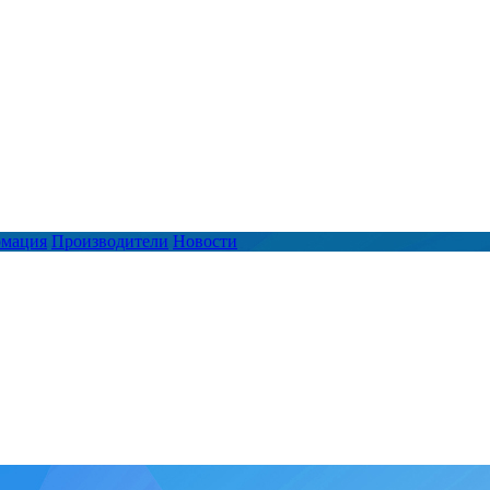
рмация
Производители
Новости