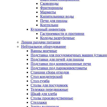
Сковороды
Фритюрницы
Мармиты
Кипятильники воды
Печи для пиццы
Коптильни
Кухонный инвентарь
Гастроемкости и противни
Колоды разрубочные
Линии раздачи питания
Нейтральное оборудование
Ванны моечные
Подставка для посудомоечных машин (стакан
Подставки для печей для пиццы
Подставки под конвекционные печи
Подставки под пароконвектоматы
Станции сбора отходов
Стол кондитерский
Стол-тумба
Столы для посудомоек
Тележки передвижные
Шкаф для хлеба
Столы производственные
Стеллажи
Зонты вытяжные