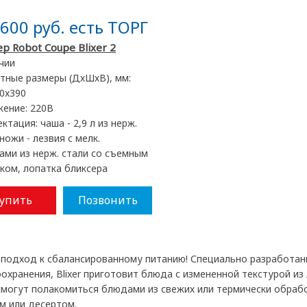
600 руб. есть ТОРГ
р Robot Coupe Blixer 2
чии
тные размеры (ДхШхВ), мм:
0x390
жение:
220В
ектация:
чаша - 2,9 л из нерж.
 ножи - лезвия с мелк.
ами из нерж. стали со съемным
ком, лопатка бликсера
упить
Позвонить
подход к сбалансированному питанию! Специально разработан
охранения, Blixer приготовит блюда с измененной текстурой из
смогут полакомиться блюдами из свежих или термически обраб
 или десертом.