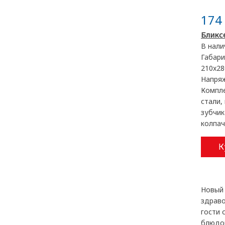
174 
Бликсе
В нали
Габари
210x28
Напря
Компл
стали,
зубчик
колпач
К
Новый 
здраво
гости 
блюдом