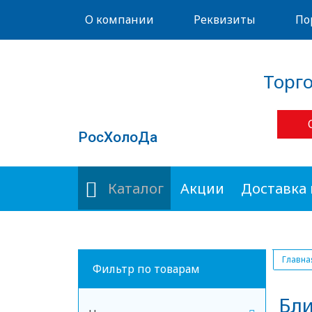
О компании
Реквизиты
По
Торг
РосХолоДа
Каталог
Акции
Доставка 
Главна
Фильтр по товарам
Бл