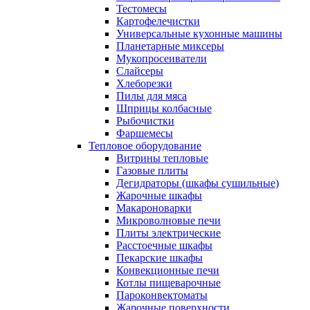
Тестомесы
Картофелечистки
Универсальные кухонные машины
Планетарные миксеры
Мукопросеиватели
Слайсеры
Хлеборезки
Пилы для мяса
Шприцы колбасные
Рыбочистки
Фаршемесы
Тепловое оборудование
Витрины тепловые
Газовые плиты
Дегидраторы (шкафы сушильные)
Жарочные шкафы
Макароноварки
Микроволновые печи
Плиты электрические
Расстоечные шкафы
Пекарские шкафы
Конвекционные печи
Котлы пищеварочные
Пароконвектоматы
Жарочные поверхности