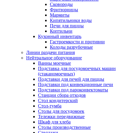
Сковороды
Фритюрницы
Мармиты
Кипятильники воды
Печи для пиццы
Коптильни
Кухонный инвентарь
Гастроемкости и противни
Колоды разрубочные
Линии раздачи питания
Нейтральное оборудование
Ванны моечные
Подставка для посудомоечных машин
(стаканомоечных)
Подставки для печей для пиццы
Подставки под конвекционные печи
Подставки под пароконвектоматы
Станции сбора отходов
Стол кондитерский
Стол-тумба
Столы для посудомоек
Тележки передвижные
Шкаф для хлеба
Столы производственные
Стеллажи