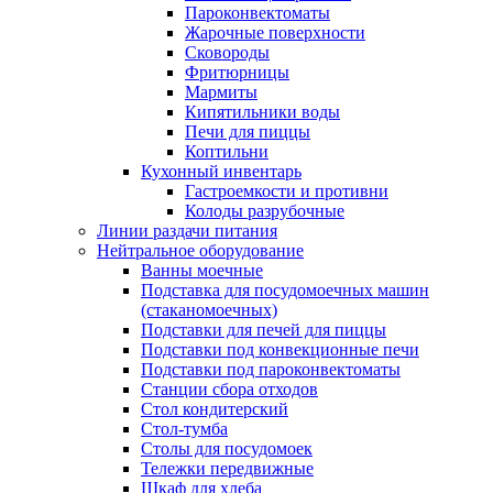
Пароконвектоматы
Жарочные поверхности
Сковороды
Фритюрницы
Мармиты
Кипятильники воды
Печи для пиццы
Коптильни
Кухонный инвентарь
Гастроемкости и противни
Колоды разрубочные
Линии раздачи питания
Нейтральное оборудование
Ванны моечные
Подставка для посудомоечных машин
(стаканомоечных)
Подставки для печей для пиццы
Подставки под конвекционные печи
Подставки под пароконвектоматы
Станции сбора отходов
Стол кондитерский
Стол-тумба
Столы для посудомоек
Тележки передвижные
Шкаф для хлеба