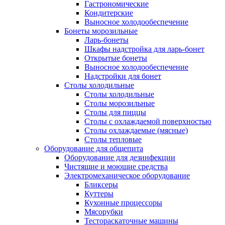
Гастрономические
Кондитерские
Выносное холодообеспечение
Бонеты морозильные
Ларь-бонеты
Шкафы надстройка для ларь-бонет
Открытые бонеты
Выносное холодообеспечение
Надстройки для бонет
Столы холодильные
Столы холодильные
Столы морозильные
Столы для пиццы
Столы с охлаждаемой поверхностью
Столы охлаждаемые (мясные)
Столы тепловые
Оборудование для общепита
Оборудование для дезинфекции
Чистящие и моющие средства
Электромеханическое оборудование
Бликсеры
Куттеры
Кухонные процессоры
Мясорубки
Тестораскаточные машины