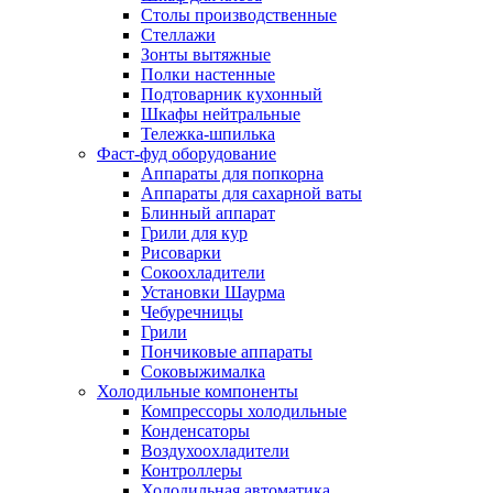
Столы производственные
Стеллажи
Зонты вытяжные
Полки настенные
Подтоварник кухонный
Шкафы нейтральные
Тележка-шпилька
Фаст-фуд оборудование
Аппараты для попкорна
Аппараты для сахарной ваты
Блинный аппарат
Грили для кур
Рисоварки
Сокоохладители
Установки Шаурма
Чебуречницы
Грили
Пончиковые аппараты
Соковыжималка
Холодильные компоненты
Компрессоры холодильные
Конденсаторы
Воздухоохладители
Контроллеры
Холодильная автоматика