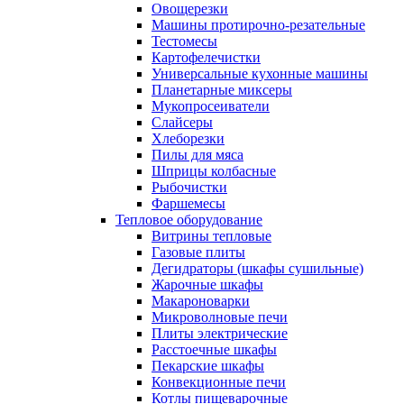
Овощерезки
Машины протирочно-резательные
Тестомесы
Картофелечистки
Универсальные кухонные машины
Планетарные миксеры
Мукопросеиватели
Слайсеры
Хлеборезки
Пилы для мяса
Шприцы колбасные
Рыбочистки
Фаршемесы
Тепловое оборудование
Витрины тепловые
Газовые плиты
Дегидраторы (шкафы сушильные)
Жарочные шкафы
Макароноварки
Микроволновые печи
Плиты электрические
Расстоечные шкафы
Пекарские шкафы
Конвекционные печи
Котлы пищеварочные