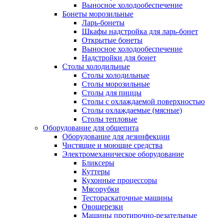
Выносное холодообеспечение
Бонеты морозильные
Ларь-бонеты
Шкафы надстройка для ларь-бонет
Открытые бонеты
Выносное холодообеспечение
Надстройки для бонет
Столы холодильные
Столы холодильные
Столы морозильные
Столы для пиццы
Столы с охлаждаемой поверхностью
Столы охлаждаемые (мясные)
Столы тепловые
Оборудование для общепита
Оборудование для дезинфекции
Чистящие и моющие средства
Электромеханическое оборудование
Бликсеры
Куттеры
Кухонные процессоры
Мясорубки
Тестораскаточные машины
Овощерезки
Машины протирочно-резательные