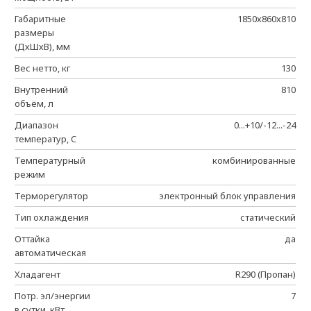
Габаритные
1850х860х810
размеры
(ДхШхВ), мм
Вес нетто, кг
130
Внутренний
810
объём, л
Диапазон
0...+10/-12...-24
температур, C
Температурный
комбинированные
режим
Терморегулятор
электронный блок управления
Тип охлаждения
статический
Оттайка
да
автоматическая
Хладагент
R290 (Пропан)
Потр. эл/энергии
7
в сутки, кВт