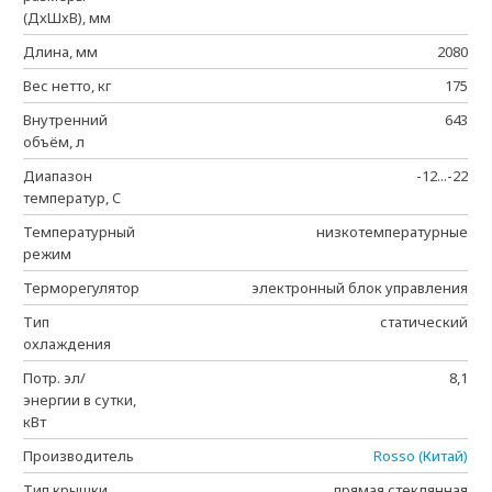
(ДхШхВ), мм
Длина, мм
2080
Вес нетто, кг
175
Внутренний
643
объём, л
Диапазон
-12...-22
температур, C
Температурный
низкотемпературные
режим
Терморегулятор
электронный блок управления
Тип
статический
охлаждения
Потр. эл/
8,1
энергии в сутки,
кВт
Производитель
Rosso (Китай)
Тип крышки
прямая стеклянная