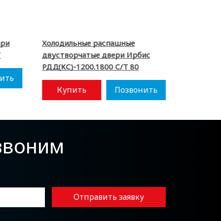
ери
Холодильные распашные
Холодиль
Т
двустворчатые двери Ирбис
Ирбис РД
РДД(КС)-1200.1800 С/Т 80
ить
Купи
Купить
Позвонить
езвоним
Отправить заявку