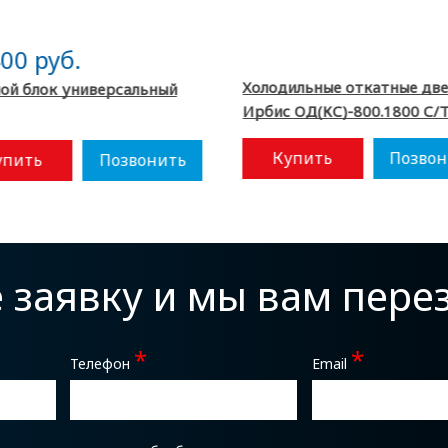
00 руб.
Холодильные откатные дв
ой блок универсальный
Ирбис ОД(КС)-800.1800 С/
Купить
Позвон
упить
Позвонить
е заявку и мы вам пер
*
*
Телефон
Email