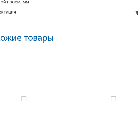
ой проем, мм
ектация
п
ожие товары