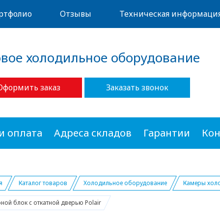
ртфолио
Отзывы
Техническая информаци
овое холодильное оборудование
Оформить заказ
Заказать звонок
и оплата
Адреса складов
Гарантии
Кон
я
Каталог товаров
Холодильное оборудование
Камеры хол
ной блок с откатной дверью Polair