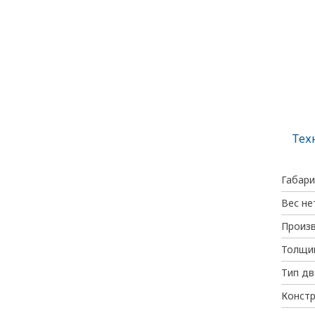
Тех
Габари
Вес не
Произ
Толщи
Тип дв
Констр