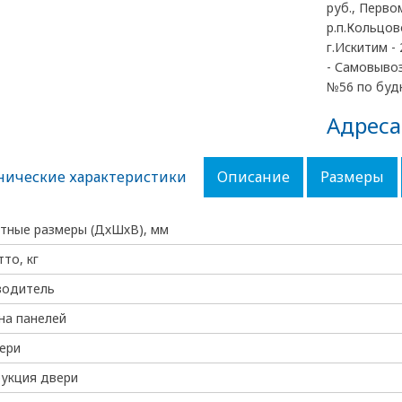
руб., Перво
р.п.Кольцово
г.Искитим - 
- Самовывоз
№56 по будн
Адреса
нические характеристики
Описание
Размеры
тные размеры (ДхШхВ), мм
тто, кг
водитель
на панелей
ери
укция двери