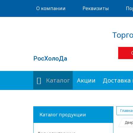
О компании
Реквизиты
По
Торг
РосХолоДа
Каталог
Акции
Доставка 
Главна
Каталог продукции
Двер