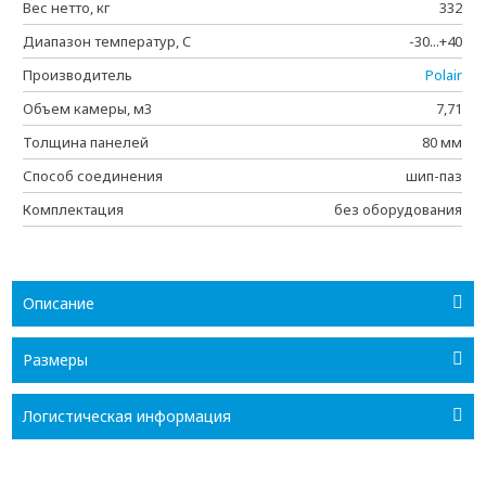
Вес нетто, кг
332
Диапазон температур, C
-30...+40
Производитель
Polair
Объем камеры, м3
7,71
Толщина панелей
80 мм
Способ соединения
шип-паз
Комплектация
без оборудования
Описание
Размеры
Логистическая информация