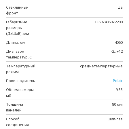
Стеклянный
да
фронт
Габаритные
1360х4060х2200
размеры
(ДхШхВ), мм
Длина, мм
4060
Диапазон
-2...+12
температур, C
Температурный
среднетемпературные
режим
Производитель
Polair
Объем камеры,
9,55
м3
Толщина
80 мм
панелей
Способ
шип-паз
соединения