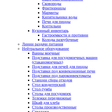
Сковороды
Фритюрницы
Мармиты
Кипятильники воды
Печи для пиццы
Коптильни
Кухонный инвентарь
Гастроемкости и противни
Колоды разрубочные
Линии раздачи питания
Нейтральное оборудование
Ванны моечные
Подставка для посудомоечных машин
(стаканомоечных)
Подставки для печей для пиццы
Подставки под конвекционные печи
Подставки под пароконвектоматы
Станции сбора отходов
Стол кондитерский
Стол-тумба
Столы для посудомоек
Тележки передвижные
Шкаф для хлеба
Столы производственные
Стеллажи