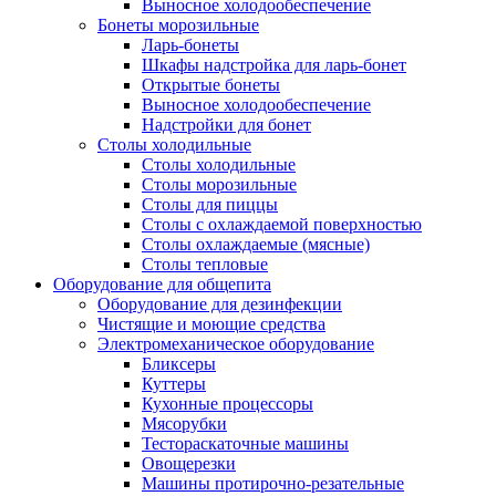
Выносное холодообеспечение
Бонеты морозильные
Ларь-бонеты
Шкафы надстройка для ларь-бонет
Открытые бонеты
Выносное холодообеспечение
Надстройки для бонет
Столы холодильные
Столы холодильные
Столы морозильные
Столы для пиццы
Столы с охлаждаемой поверхностью
Столы охлаждаемые (мясные)
Столы тепловые
Оборудование для общепита
Оборудование для дезинфекции
Чистящие и моющие средства
Электромеханическое оборудование
Бликсеры
Куттеры
Кухонные процессоры
Мясорубки
Тестораскаточные машины
Овощерезки
Машины протирочно-резательные