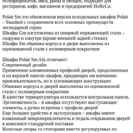
полуфабрикатов, мяса, рыбы и овощей, подходит для
ресторанов, кафе, магазинов и предприятий HoReCa.
Polair Sm это обновленная версия холодильных шкафов Polair
– Standard с сохранением всех основных преимуществ
легендарной серии.
Шкафы Gm изготовлены из пищевой нержавеющей стали –
снаружи и изнутри (кроме внешней задней стенки)
Шкафы Sm обшивка корпуса и двери выполнены из
оцинкованной стали с полимерным покрытием
Шкафы Polair Sm Alu отличают:
Современный дизайн
Применение алюминиевых профилей дверей, продолженных
и на верхней панели шкафов, придающих им внешнюю
привлекательность, но и усиливающих конструкцию
Обшивки корпуса и дверей выполнены из оцинкованной
стали с полимерным покрытием
В качестве терморегулятора используется контрольная панель
Эргономичность – в шкафах отсутствуют выступающие
элементы, а ручки встроены с профили дверей
Еще большее удобство в эксплуатации – шкафы имеют
клавишный микропереключатель и педаль открывания дверей
в комплекте стандартной поставки
Колесные опоры со стопорами вместо регулируемых по