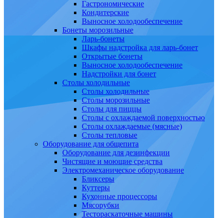
Гастрономические
Кондитерские
Выносное холодообеспечение
Бонеты морозильные
Ларь-бонеты
Шкафы надстройка для ларь-бонет
Открытые бонеты
Выносное холодообеспечение
Надстройки для бонет
Столы холодильные
Столы холодильные
Столы морозильные
Столы для пиццы
Столы с охлаждаемой поверхностью
Столы охлаждаемые (мясные)
Столы тепловые
Оборудование для общепита
Оборудование для дезинфекции
Чистящие и моющие средства
Электромеханическое оборудование
Бликсеры
Куттеры
Кухонные процессоры
Мясорубки
Тестораскаточные машины