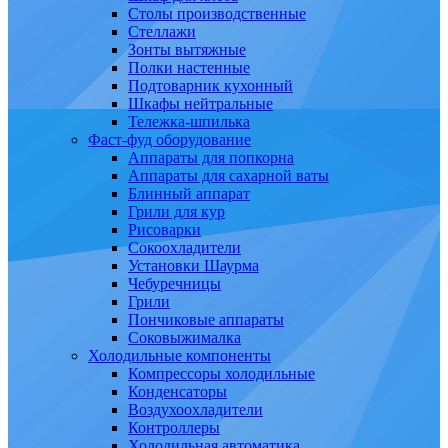
Столы производственные
Стеллажи
Зонты вытяжные
Полки настенные
Подтоварник кухонный
Шкафы нейтральные
Тележка-шпилька
Фаст-фуд оборудование
Аппараты для попкорна
Аппараты для сахарной ваты
Блинный аппарат
Грили для кур
Рисоварки
Сокоохладители
Установки Шаурма
Чебуречницы
Грили
Пончиковые аппараты
Соковыжималка
Холодильные компоненты
Компрессоры холодильные
Конденсаторы
Воздухоохладители
Контроллеры
Холодильная автоматика