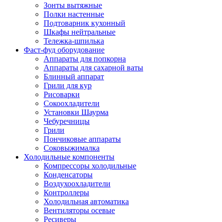
Зонты вытяжные
Полки настенные
Подтоварник кухонный
Шкафы нейтральные
Тележка-шпилька
Фаст-фуд оборудование
Аппараты для попкорна
Аппараты для сахарной ваты
Блинный аппарат
Грили для кур
Рисоварки
Сокоохладители
Установки Шаурма
Чебуречницы
Грили
Пончиковые аппараты
Соковыжималка
Холодильные компоненты
Компрессоры холодильные
Конденсаторы
Воздухоохладители
Контроллеры
Холодильная автоматика
Вентиляторы осевые
Ресиверы