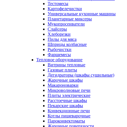
Тестомесы
Картофелечистки
Универсальные кухонные машины
Планетарные миксеры
Мукопросеиватели
Слайсеры
Хлеборезки
Пилы для мяса
Шприцы колбасные
Рыбочистки
Фаршемесы
Тепловое оборудование
Витрины тепловые
Газовые плиты
Дегидраторы (шкафы сушильные)
Жарочные шкафы
Макароноварки
Микроволновые печи
Плиты электрические
Расстоечные шкафы
Пекарские шкафы
Конвекционные печи
Котлы пищеварочные
Пароконвектоматы
Жарочные поверхности