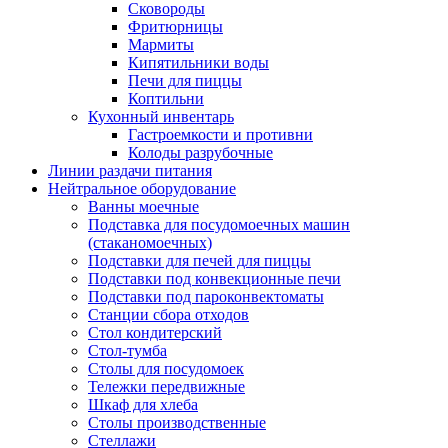
Сковороды
Фритюрницы
Мармиты
Кипятильники воды
Печи для пиццы
Коптильни
Кухонный инвентарь
Гастроемкости и противни
Колоды разрубочные
Линии раздачи питания
Нейтральное оборудование
Ванны моечные
Подставка для посудомоечных машин
(стаканомоечных)
Подставки для печей для пиццы
Подставки под конвекционные печи
Подставки под пароконвектоматы
Станции сбора отходов
Стол кондитерский
Стол-тумба
Столы для посудомоек
Тележки передвижные
Шкаф для хлеба
Столы производственные
Стеллажи