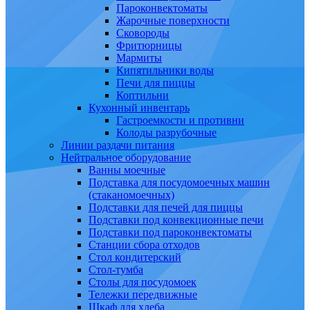
Пароконвектоматы
Жарочные поверхности
Сковороды
Фритюрницы
Мармиты
Кипятильники воды
Печи для пиццы
Коптильни
Кухонный инвентарь
Гастроемкости и противни
Колоды разрубочные
Линии раздачи питания
Нейтральное оборудование
Ванны моечные
Подставка для посудомоечных машин
(стаканомоечных)
Подставки для печей для пиццы
Подставки под конвекционные печи
Подставки под пароконвектоматы
Станции сбора отходов
Стол кондитерский
Стол-тумба
Столы для посудомоек
Тележки передвижные
Шкаф для хлеба