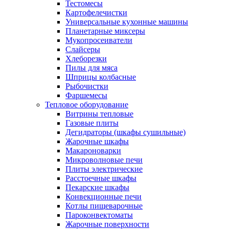
Тестомесы
Картофелечистки
Универсальные кухонные машины
Планетарные миксеры
Мукопросеиватели
Слайсеры
Хлеборезки
Пилы для мяса
Шприцы колбасные
Рыбочистки
Фаршемесы
Тепловое оборудование
Витрины тепловые
Газовые плиты
Дегидраторы (шкафы сушильные)
Жарочные шкафы
Макароноварки
Микроволновые печи
Плиты электрические
Расстоечные шкафы
Пекарские шкафы
Конвекционные печи
Котлы пищеварочные
Пароконвектоматы
Жарочные поверхности