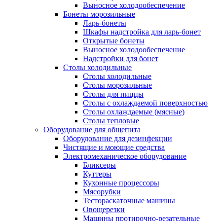
Выносное холодообеспечение
Бонеты морозильные
Ларь-бонеты
Шкафы надстройка для ларь-бонет
Открытые бонеты
Выносное холодообеспечение
Надстройки для бонет
Столы холодильные
Столы холодильные
Столы морозильные
Столы для пиццы
Столы с охлаждаемой поверхностью
Столы охлаждаемые (мясные)
Столы тепловые
Оборудование для общепита
Оборудование для дезинфекции
Чистящие и моющие средства
Электромеханическое оборудование
Бликсеры
Куттеры
Кухонные процессоры
Мясорубки
Тестораскаточные машины
Овощерезки
Машины протирочно-резательные