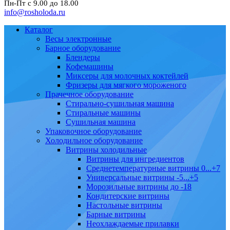
Пн-Пт с 9.00 до 18.00
info@rosholoda.ru
Каталог
Весы электронные
Барное оборудование
Блендеры
Кофемашины
Миксеры для молочных коктейлей
Фризеры для мягкого мороженого
Прачечное оборудование
Стирально-сушильная машина
Стиральные машины
Сушильная машина
Упаковочное оборудование
Холодильное оборудование
Витрины холодильные
Витрины для ингредиентов
Среднетемпературные витрины 0...+7
Универсальные витрины -5...+5
Морозильные витрины до -18
Кондитерские витрины
Настольные витрины
Барные витрины
Неохлаждаемые прилавки