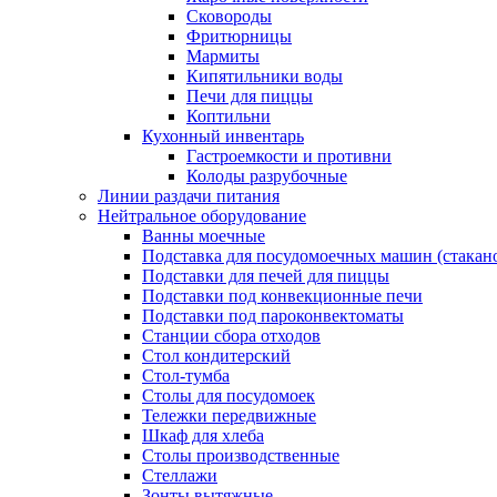
Сковороды
Фритюрницы
Мармиты
Кипятильники воды
Печи для пиццы
Коптильни
Кухонный инвентарь
Гастроемкости и противни
Колоды разрубочные
Линии раздачи питания
Нейтральное оборудование
Ванны моечные
Подставка для посудомоечных машин (стакан
Подставки для печей для пиццы
Подставки под конвекционные печи
Подставки под пароконвектоматы
Станции сбора отходов
Стол кондитерский
Стол-тумба
Столы для посудомоек
Тележки передвижные
Шкаф для хлеба
Столы производственные
Стеллажи
Зонты вытяжные