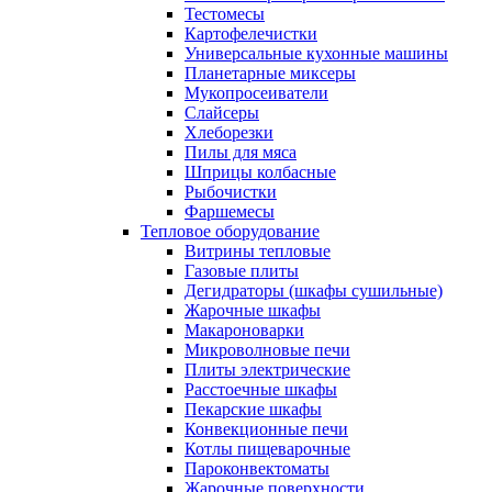
Тестомесы
Картофелечистки
Универсальные кухонные машины
Планетарные миксеры
Мукопросеиватели
Слайсеры
Хлеборезки
Пилы для мяса
Шприцы колбасные
Рыбочистки
Фаршемесы
Тепловое оборудование
Витрины тепловые
Газовые плиты
Дегидраторы (шкафы сушильные)
Жарочные шкафы
Макароноварки
Микроволновые печи
Плиты электрические
Расстоечные шкафы
Пекарские шкафы
Конвекционные печи
Котлы пищеварочные
Пароконвектоматы
Жарочные поверхности