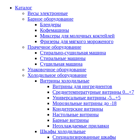
Каталог
Весы электронные
Барное оборудование
Блендеры
Кофемашины
Миксеры для молочных коктейлей
Фризеры для мягкого мороженого
Прачечное оборудование
Стирально-сушильная машина
Стиральные машины
Сушильная машина
Упаковочное оборудование
Холодильное оборудование
Витрины холодильные
Витрины для ингредиентов
Среднетемпературные витрины 0...+7
Универсальные витрины -5...+5
Морозильные витрины до -18
Кондитерские витрины
Настольные витрины
Барные витрины
Неохлаждаемые прилавки
Шкафы холодильные
Cпециализированные шкафы