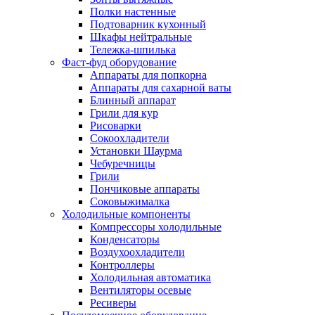
Полки настенные
Подтоварник кухонный
Шкафы нейтральные
Тележка-шпилька
Фаст-фуд оборудование
Аппараты для попкорна
Аппараты для сахарной ваты
Блинный аппарат
Грили для кур
Рисоварки
Сокоохладители
Установки Шаурма
Чебуречницы
Грили
Пончиковые аппараты
Соковыжималка
Холодильные компоненты
Компрессоры холодильные
Конденсаторы
Воздухоохладители
Контроллеры
Холодильная автоматика
Вентиляторы осевые
Ресиверы