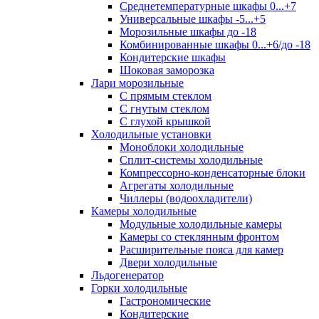
Среднетемпературные шкафы 0...+7
Универсальные шкафы -5...+5
Морозильные шкафы до -18
Комбинированные шкафы 0...+6/до -18
Кондитерские шкафы
Шоковая заморозка
Лари морозильные
С прямым стеклом
С гнутым стеклом
С глухой крышкой
Холодильные установки
Моноблоки холодильные
Сплит-системы холодильные
Компрессорно-конденсаторные блоки
Агрегаты холодильные
Чиллеры (водоохладители)
Камеры холодильные
Модульные холодильные камеры
Камеры со стеклянным фронтом
Расширительные пояса для камер
Двери холодильные
Льдогенератор
Горки холодильные
Гастрономические
Кондитерские