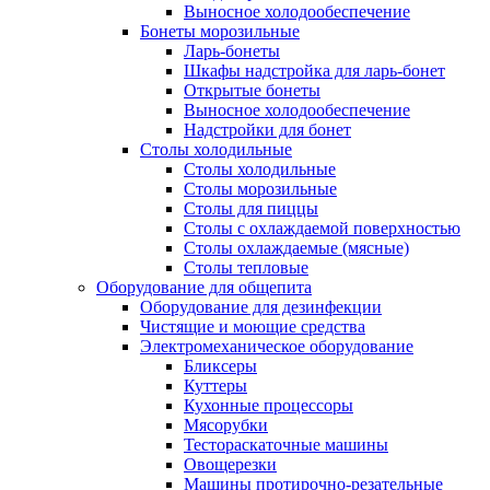
Выносное холодообеспечение
Бонеты морозильные
Ларь-бонеты
Шкафы надстройка для ларь-бонет
Открытые бонеты
Выносное холодообеспечение
Надстройки для бонет
Столы холодильные
Столы холодильные
Столы морозильные
Столы для пиццы
Столы с охлаждаемой поверхностью
Столы охлаждаемые (мясные)
Столы тепловые
Оборудование для общепита
Оборудование для дезинфекции
Чистящие и моющие средства
Электромеханическое оборудование
Бликсеры
Куттеры
Кухонные процессоры
Мясорубки
Тестораскаточные машины
Овощерезки
Машины протирочно-резательные