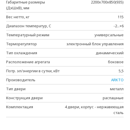
Габаритные размеры
2200x700x850(935)
(ДхШхВ), мм
Вес нетто, кг
115
Диапазон температур, C
-2...+6
Температурный режим
универсальные
Терморегулятор
электронный блок управления
Тип охлаждения
динамический
Расположение агрегата
боковое
Потр. эл/энергии в сутки, кВт
5,5
Производитель
ARKTO
Тип двери
металл
Конструкция двери
распашные
Комплектация
4 двери, корпус - нержавеющая
сталь