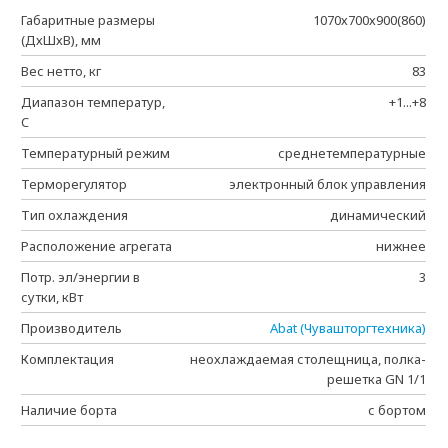
Габаритные размеры
1070х700х900(860)
(ДхШхВ), мм
Вес нетто, кг
83
Диапазон температур,
+1...+8
C
Температурный режим
среднетемпературные
Терморегулятор
электронный блок управления
Тип охлаждения
динамический
Расположение агрегата
нижнее
Потр. эл/энергии в
3
сутки, кВт
Производитель
Abat (Чувашторгтехника)
Комплектация
неохлаждаемая столещница, полка-
решетка GN 1/1
Наличие борта
с бортом