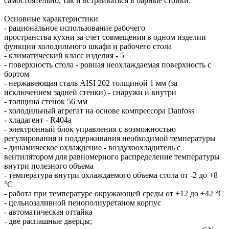
самостоятельно, так и встраиваться в барные стойки.
Основные характеристики
- рациональное использование рабочего
пространства кухни за счет совмещения в одном изделии
функции холодильного шкафа и рабочего стола
- климатический класс изделия - 5
- поверхность стола - ровная неохлаждаемая поверхность с
бортом
- нержавеющая сталь AISI 202 толщиной 1 мм (за
исключением задней стенки) - снаружи и внутри
- толщина стенок 56 мм
- холодильный агрегат на основе компрессора Danfoss
- хладагент - R404a
- электронный блок управления с возможностью
регулирования и поддерживания необходимой температуры
- динамическое охлаждение - воздухоохладитель с
вентилятором для равномерного распределение температуры
внутри полезного объема
- температура внутри охлаждаемого объема стола от -2 до +8
°C
- работа при температуре окружающей среды от +12 до +42 °C
- цельнозаливной пенополиуретаном корпус
- автоматическая оттайка
- две распашные дверцы;