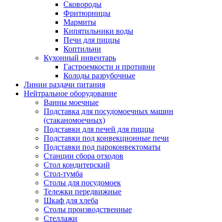
Сковороды
Фритюрницы
Мармиты
Кипятильники воды
Печи для пиццы
Коптильни
Кухонный инвентарь
Гастроемкости и противни
Колоды разрубочные
Линии раздачи питания
Нейтральное оборудование
Ванны моечные
Подставка для посудомоечных машин
(стаканомоечных)
Подставки для печей для пиццы
Подставки под конвекционные печи
Подставки под пароконвектоматы
Станции сбора отходов
Стол кондитерский
Стол-тумба
Столы для посудомоек
Тележки передвижные
Шкаф для хлеба
Столы производственные
Стеллажи