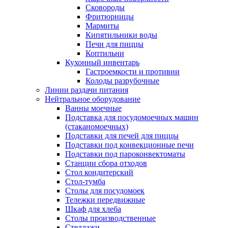
Сковороды
Фритюрницы
Мармиты
Кипятильники воды
Печи для пиццы
Коптильни
Кухонный инвентарь
Гастроемкости и противни
Колоды разрубочные
Линии раздачи питания
Нейтральное оборудование
Ванны моечные
Подставка для посудомоечных машин
(стаканомоечных)
Подставки для печей для пиццы
Подставки под конвекционные печи
Подставки под пароконвектоматы
Станции сбора отходов
Стол кондитерский
Стол-тумба
Столы для посудомоек
Тележки передвижные
Шкаф для хлеба
Столы производственные
Стеллажи