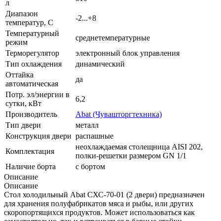
л
Диапазон
-2...+8
температур, C
Температурный
среднетемпературные
режим
Терморегулятор
электронный блок управления
Тип охлаждения
динамический
Оттайка
да
автоматическая
Потр. эл/энергии в
6,2
сутки, кВт
Производитель
Abat (Чувашторгтехника)
Тип двери
металл
Конструкция двери
распашные
неохлаждаемая столещница AISI 202,
Комплектация
полки-решетки размером GN 1/1
Наличие борта
с бортом
Описание
Описание
Стол холодильный Abat СХС-70-01 (2 двери) предназначен
для хранения полуфабрикатов мяса и рыбы, или других
скоропортящихся продуктов. Может использоваться как