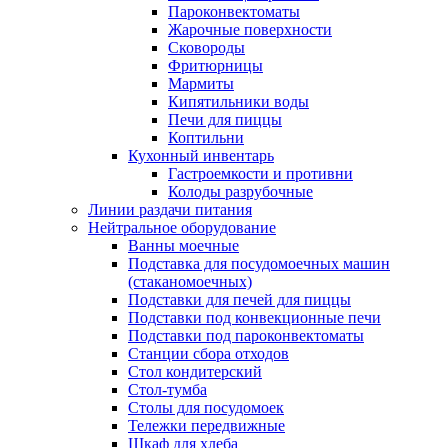
Пароконвектоматы
Жарочные поверхности
Сковороды
Фритюрницы
Мармиты
Кипятильники воды
Печи для пиццы
Коптильни
Кухонный инвентарь
Гастроемкости и противни
Колоды разрубочные
Линии раздачи питания
Нейтральное оборудование
Ванны моечные
Подставка для посудомоечных машин
(стаканомоечных)
Подставки для печей для пиццы
Подставки под конвекционные печи
Подставки под пароконвектоматы
Станции сбора отходов
Стол кондитерский
Стол-тумба
Столы для посудомоек
Тележки передвижные
Шкаф для хлеба