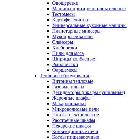
Овощерезки
Машины протирочно-резательные
Тестомесы
Картофелечистки
Универсальные кухонные машины
Планетарные миксеры
Мукопросеиватели
Слайсеры
Хлеборезки
Пилы для мяса
Шприцы колбасные
Рыбочистки
Фаршемесы
Тепловое оборудование
Витрины тепловые
Газовые плиты
Дегидраторы (шкафы сушильные)
Жарочные шкафы
Макароноварки
Микроволновые печи
Плиты электрические
Расстоечные шкафы
Пекарские шкафы
Конвекционные печи
Котлы пищеварочные