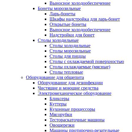
Выносное холодообеспечение
Бонеты морозильные
Ларь-бонеты
Шкафы надстройка для ларь-бонет
Открытые бонеты
Выносное холодообеспечение
Надстройки для бонет
Столы холодильные
Столы холодильные
Столы морозильные
Столы для пиццы
Столы с охлаждаемой поверхностью
Столы охлаждаемые (мясные)
Столы тепловые
Оборудование для общепита
Оборудование для дезинфекции
Чистящие и моющие средства
Электромеханическое оборудование
Бликсеры
Куттеры
Кухонные процессоры
Мясорубки
Тестораскаточные машины
Овощерезки
Машины протирочно-резательные