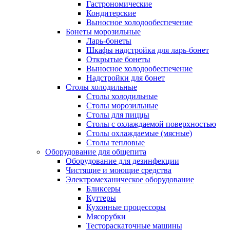
Гастрономические
Кондитерские
Выносное холодообеспечение
Бонеты морозильные
Ларь-бонеты
Шкафы надстройка для ларь-бонет
Открытые бонеты
Выносное холодообеспечение
Надстройки для бонет
Столы холодильные
Столы холодильные
Столы морозильные
Столы для пиццы
Столы с охлаждаемой поверхностью
Столы охлаждаемые (мясные)
Столы тепловые
Оборудование для общепита
Оборудование для дезинфекции
Чистящие и моющие средства
Электромеханическое оборудование
Бликсеры
Куттеры
Кухонные процессоры
Мясорубки
Тестораскаточные машины