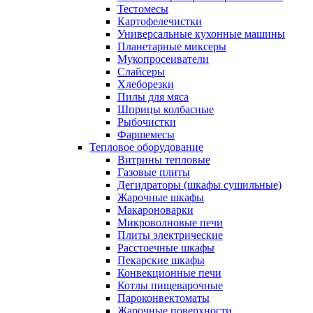
Тестомесы
Картофелечистки
Универсальные кухонные машины
Планетарные миксеры
Мукопросеиватели
Слайсеры
Хлеборезки
Пилы для мяса
Шприцы колбасные
Рыбочистки
Фаршемесы
Тепловое оборудование
Витрины тепловые
Газовые плиты
Дегидраторы (шкафы сушильные)
Жарочные шкафы
Макароноварки
Микроволновые печи
Плиты электрические
Расстоечные шкафы
Пекарские шкафы
Конвекционные печи
Котлы пищеварочные
Пароконвектоматы
Жарочные поверхности