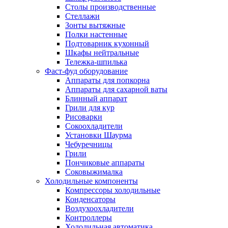
Столы производственные
Стеллажи
Зонты вытяжные
Полки настенные
Подтоварник кухонный
Шкафы нейтральные
Тележка-шпилька
Фаст-фуд оборудование
Аппараты для попкорна
Аппараты для сахарной ваты
Блинный аппарат
Грили для кур
Рисоварки
Сокоохладители
Установки Шаурма
Чебуречницы
Грили
Пончиковые аппараты
Соковыжималка
Холодильные компоненты
Компрессоры холодильные
Конденсаторы
Воздухоохладители
Контроллеры
Холодильная автоматика