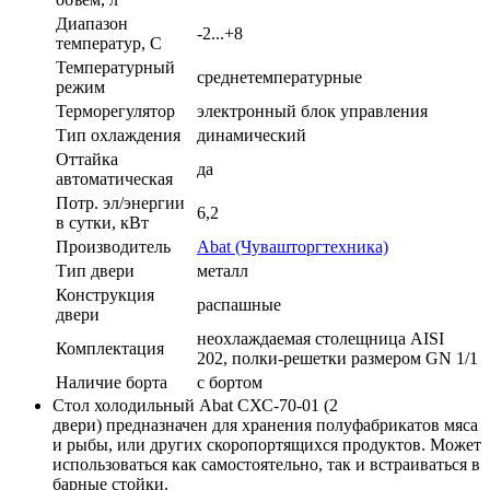
Диапазон
-2...+8
температур, C
Температурный
среднетемпературные
режим
Терморегулятор
электронный блок управления
Тип охлаждения
динамический
Оттайка
да
автоматическая
Потр. эл/энергии
6,2
в сутки, кВт
Производитель
Abat (Чувашторгтехника)
Тип двери
металл
Конструкция
распашные
двери
неохлаждаемая столещница AISI
Комплектация
202, полки-решетки размером GN 1/1
Наличие борта
с бортом
Стол холодильный Abat СХС-70-01 (2
двери) предназначен для хранения полуфабрикатов мяса
и рыбы, или других скоропортящихся продуктов. Может
использоваться как самостоятельно, так и встраиваться в
барные стойки.