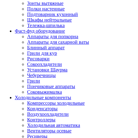
Зонты вытяжные
Полки настенные
Подтоварник кухонный
Шкафы нейтральные
Тележка-шпилька
Фаст-фуд оборудование
Аппараты для попкорна
Аппараты для сахарной ваты
Блинный аппарат
Грили для кур
Рисоварки
Сокоохладители
Установки Шаурма
Чебуречницы
Грили
Пончиковые аппараты
Соковыжималка
Холодильные компоненты
Компрессоры холодильные
Конденсаторы
Воздухоохладители
Контроллеры
Холодильная автоматика
Вентиляторы осевые
Ресиверы