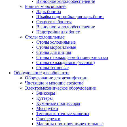
Выносное холодообеспечение
Бонеты морозильные
Ларь-бонеты
Шкафы надстройка для ларь-бонет
Открытые бонеты
Выносное холодообеспечение
Надстройки для бонет
Столы холодильные
Столы холодильные
Столы морозильные
Столы для пиццы
Столы с охлаждаемой поверхностью
Столы охлаждаемые (мясные)
Столы тепловые
Оборудование для общепита
Оборудование для дезинфекции
Чистящие и моющие средства
Электромеханическое оборудование
Бликсеры
Куттеры
Кухонные процессоры
Мясорубки
Тестораскаточные машины
Овощерезки
Машины протирочно-резательные