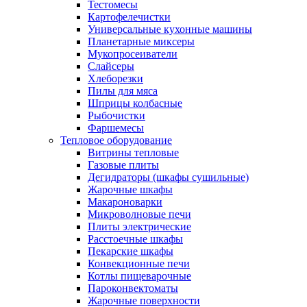
Тестомесы
Картофелечистки
Универсальные кухонные машины
Планетарные миксеры
Мукопросеиватели
Слайсеры
Хлеборезки
Пилы для мяса
Шприцы колбасные
Рыбочистки
Фаршемесы
Тепловое оборудование
Витрины тепловые
Газовые плиты
Дегидраторы (шкафы сушильные)
Жарочные шкафы
Макароноварки
Микроволновые печи
Плиты электрические
Расстоечные шкафы
Пекарские шкафы
Конвекционные печи
Котлы пищеварочные
Пароконвектоматы
Жарочные поверхности