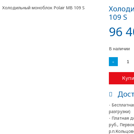
Холоди
109 S
96 4
В наличии
-
Купи
Дост
- Бесплатна
разгрузки)
- Платная д
руб., Перво
р.п.Кольцово