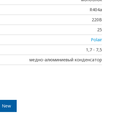
R404a
220В
25
Polair
1,7 - 7,5
медно-алюминиевый конденсатор
New