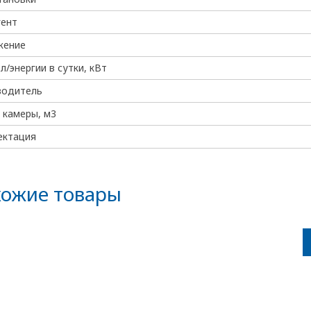
гент
жение
эл/энергии в сутки, кВт
водитель
 камеры, м3
ектация
ожие товары