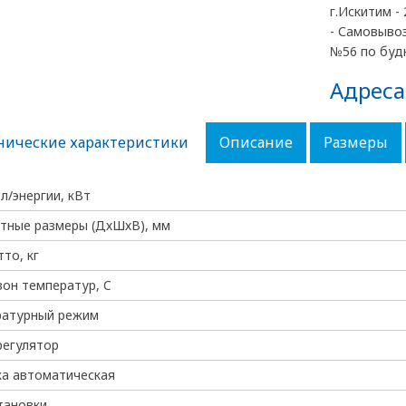
г.Искитим - 
- Самовывоз
№56 по будн
Адреса
нические характеристики
Описание
Размеры
эл/энергии, кВт
тные размеры (ДхШхВ), мм
тто, кг
он температур, C
ратурный режим
регулятор
а автоматическая
тановки