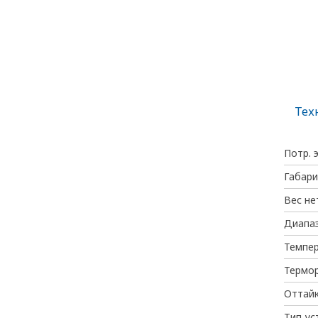
Тех
Потр. 
Габари
Вес не
Диапаз
Темпе
Термо
Оттайк
Тип ус