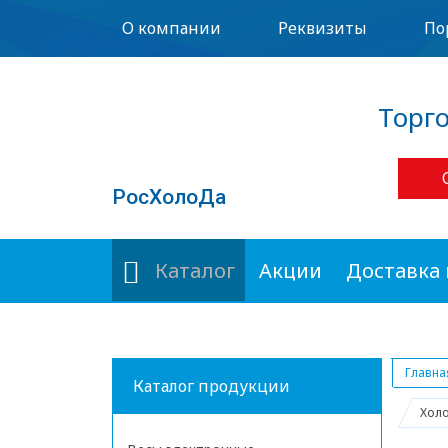
О компании
Реквизиты
По
Торг
РосХолоДа
Каталог
Акции
Доставка 
Главна
Каталог продукции
Холо