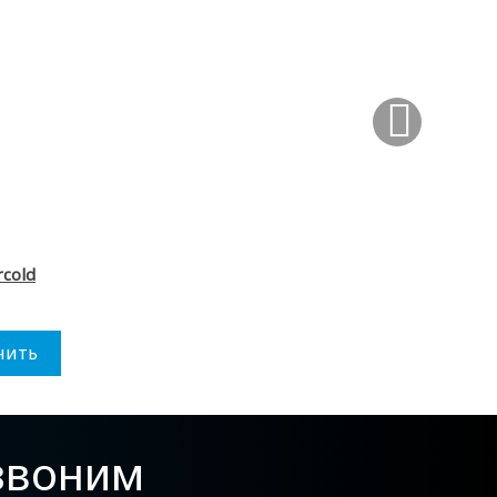
cold
нить
езвоним