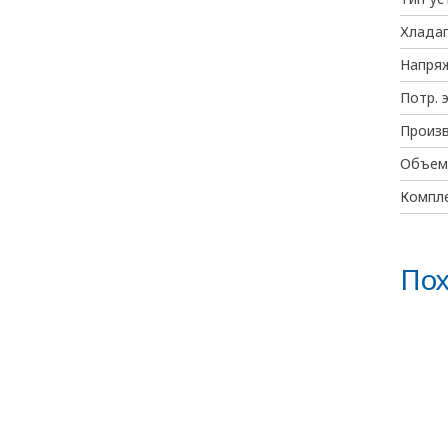
Хлада
Напря
Потр. 
Произ
Объем
Компл
Пох