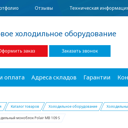
ртфолио
Отзывы
Техническая информаци
овое холодильное оборудование
Оформить заказ
Заказать звонок
и оплата
Адреса складов
Гарантии
Кон
я
Каталог товаров
Холодильное оборудование
Холодильные
дильный моноблок Polair MB 109 S