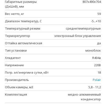
Габаритные размеры
807x490x704
(ДхШхВ), мм
Вес нетто, кг
59
Диапазон температур, C
-5...+10
Температурный режим
среднетемпературные
Терморегулятор
электронный блок управления
Оттайка автоматическая
да
Тип установки
моноблок
Хладагент
R404a
Напряжение
220В
Потр. эл/энергии в сутки, кВт
18
Производитель
Polair
Объем камеры, м3
5,8 - 11,2
Комплектация
медно-алюминиевый
конденсатор