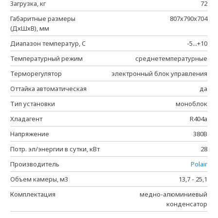
Загрузка, кг
72
Габаритные размеры
807x790x704
(ДхШхВ), мм
Диапазон температур, C
-5...+10
Температурный режим
среднетемпературные
Терморегулятор
электронный блок управления
Оттайка автоматическая
да
Тип установки
моноблок
Хладагент
R404a
Напряжение
380В
Потр. эл/энергии в сутки, кВт
28
Производитель
Polair
Объем камеры, м3
13,7 - 25,1
Комплектация
медно-алюминиевый
конденсатор