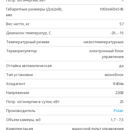
Потр. эл/энергии, кВт
1
Габаритные размеры (ДхШхВ),
1003х603х545
мм
Вес нетто, кг
57
Диапазон температур, C
-25...-15
Температурный режим
низкотемпературные
Терморегулятор
электронный блок
управления
Оттайка автоматическая
да
Тип установки
моноблок
Хладагент
R404a
Напряжение
220В
Потр. эл/энергии в сутки, кВт
25
Производитель
Polair
Объем камеры, м3
1,7 - 7,5
Комплектация
выносной пульт управления