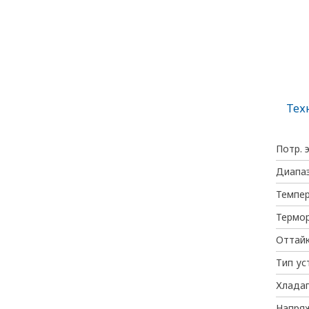
Тех
Потр. 
Диапаз
Темпе
Термо
Оттайк
Тип ус
Хлада
Напря