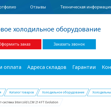
ртфолио
Отзывы
Техническая информаци
овое холодильное оборудование
Оформить заказ
Заказать звонок
и оплата
Адреса складов
Гарантии
Кон
я
Каталог товаров
Холодильное оборудование
Холодильные
т-система Intercold LCM 214 FT Evolution