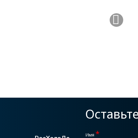
Оставьт
*
Имя