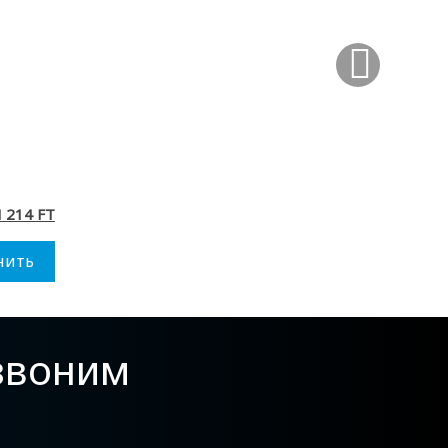
 214 FT
нить
езвоним