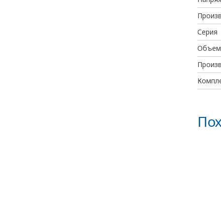
Произ
Серия
Объем
Произв
Компл
Пох