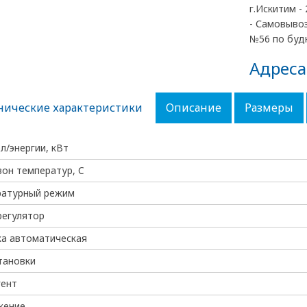
г.Искитим - 
- Самовывоз
№56 по будн
Адреса
нические характеристики
Описание
Размеры
эл/энергии, кВт
он температур, C
ратурный режим
регулятор
а автоматическая
тановки
гент
жение