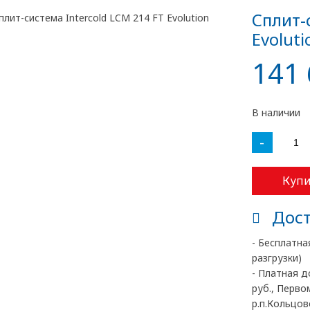
Сплит-
Evoluti
141 
В наличии
-
Купи
Дост
- Бесплатна
разгрузки)
- Платная д
руб., Перво
р.п.Кольцово