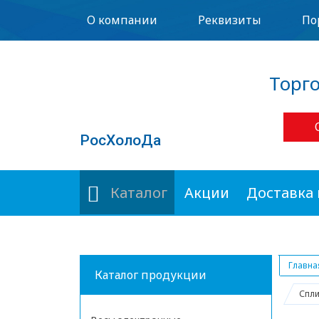
О компании
Реквизиты
По
Торг
РосХолоДа
Каталог
Акции
Доставка 
Главна
Каталог продукции
Спли