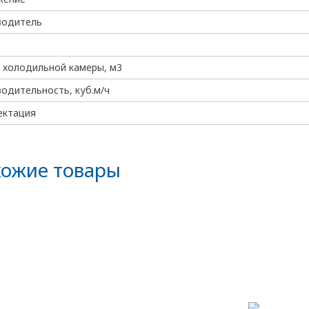
водитель
 холодильной камеры, м3
одительность, куб.м/ч
ектация
ожие товары