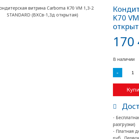
Кондит
K70 VM
открыт
170 
В наличии
-
Купи
Дост
- Бесплатна
разгрузки)
- Платная д
руб., Перво