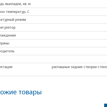
ь выкладки, кв. м
он температур, C
ратурный режим
регулятор
хлаждения
трины
водитель
ектация
распашные задние створки стекл
ожие товары