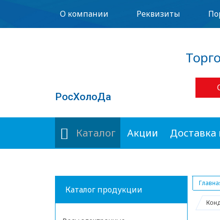
О компании
Реквизиты
По
Торг
РосХолоДа
Каталог
Акции
Доставка 
Главна
Каталог продукции
Конд