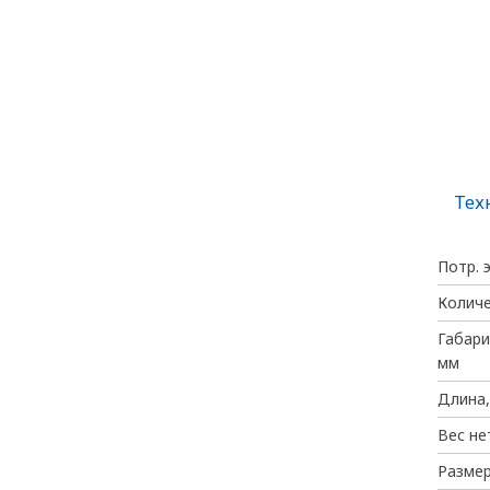
Тех
Потр. 
Количе
Габари
мм
Длина,
Вес не
Размер