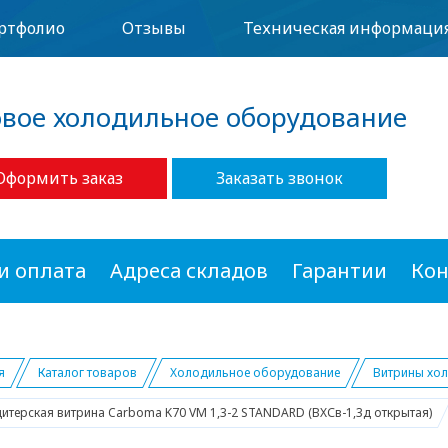
ртфолио
Отзывы
Техническая информаци
овое холодильное оборудование
Оформить заказ
Заказать звонок
и оплата
Адреса складов
Гарантии
Кон
я
Каталог товаров
Холодильное оборудование
Витрины хо
итерская витрина Carboma K70 VM 1,3-2 STANDARD (ВХСв-1,3д открытая)