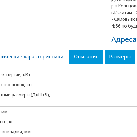
р.п.Кольцово
г.Искитим - 
- Самовывоз
№56 по будн
Адреса
нические характеристики
Описание
Размеры
эл/энергии, кВт
ство полок, шт
тные размеры (ДхШхВ),
 мм
тто, кг
 выкладки, мм