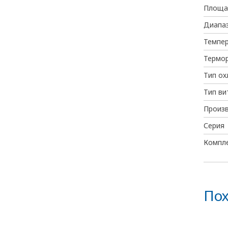
Площад
Диапаз
Темпе
Термо
Тип о
Тип ви
Произ
Серия
Компл
Пох