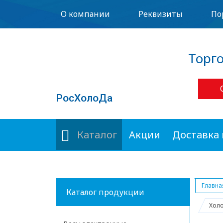
О компании
Реквизиты
По
Торг
РосХолоДа
Каталог
Акции
Доставка 
Главна
Каталог продукции
Холо