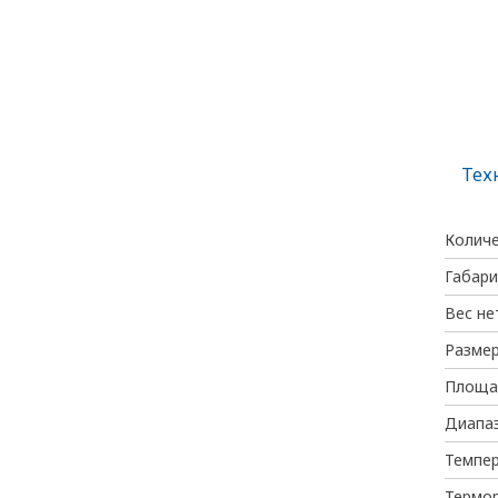
Тех
Количе
Габари
Вес не
Размер
Площад
Диапаз
Темпе
Термо