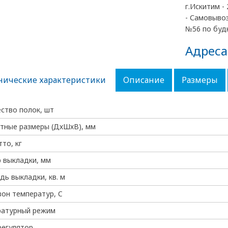
г.Искитим - 
- Самовывоз
№56 по будн
Адреса
нические характеристики
Описание
Размеры
ство полок, шт
тные размеры (ДхШхВ), мм
тто, кг
 выкладки, мм
ь выкладки, кв. м
он температур, C
ратурный режим
регулятор