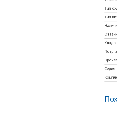
Тип о
Тип ви
Наличи
Оттайк
Хлада
Потр. 
Произ
Серия
Компл
Пох