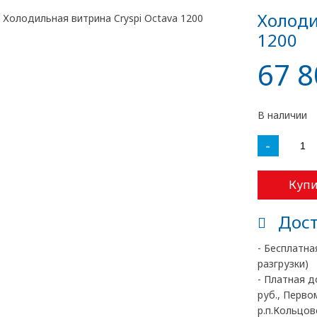
Холоди
1200
67 8
В наличии
-
Купи
Дост
- Бесплатна
разгрузки)
- Платная д
руб., Перво
р.п.Кольцово