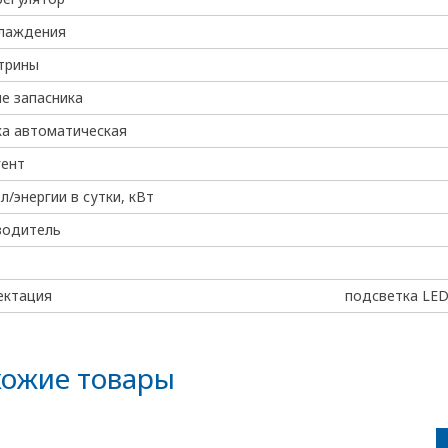
хлаждения
трины
е запасника
а автоматическая
гент
эл/энергии в сутки, кВт
водитель
ектация
подсветка LED
ожие товары