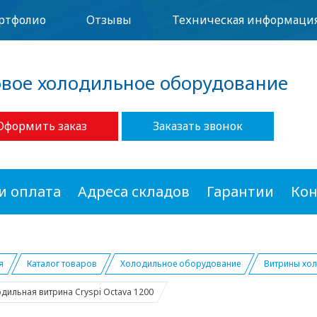
ртфолио
Отзывы
Техническая информаци
овое холодильное оборудование
Оформить заказ
Заказать звонок
и оплата
Адреса складов
Гарантии
Кон
я
Каталог товаров
Холодильное оборудование
Витрины хо
дильная витрина Cryspi Octava 1200