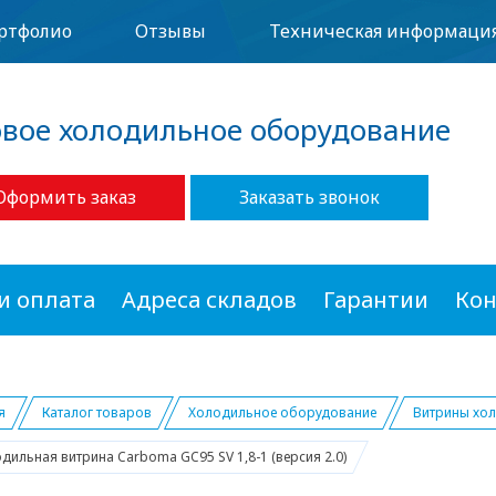
ртфолио
Отзывы
Техническая информаци
овое холодильное оборудование
Оформить заказ
Заказать звонок
и оплата
Адреса складов
Гарантии
Кон
я
Каталог товаров
Холодильное оборудование
Витрины хо
дильная витрина Carboma GC95 SV 1,8-1 (версия 2.0)