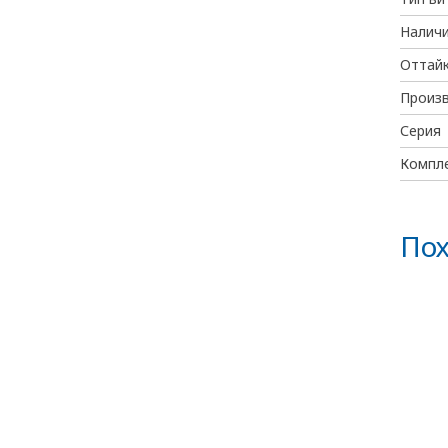
Наличи
Оттайк
Произ
Серия
Компл
Пох