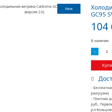
Холоди
New
GC95 SV
104 
В наличии
-
Купи
Дост
- Бесплатна
разгрузки)
- Платная д
руб., Перво
р.п.Кольцово