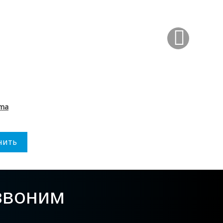
ma
нить
езвоним