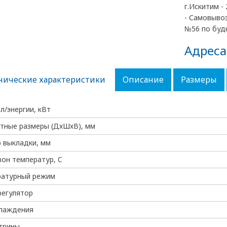
г.Искитим - 
- Самовывоз
№56 по будн
Адреса
нические характеристики
Описание
Размеры
эл/энергии, кВт
тные размеры (ДхШхВ), мм
 выкладки, мм
он температур, C
ратурный режим
регулятор
хлаждения
трины