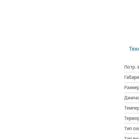
Тех
Потр. 
Габари
Размер
Диапаз
Темпе
Термо
Тип о
Тип ви