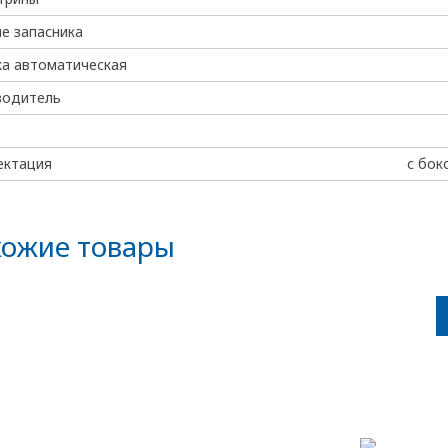
е запасника
а автоматическая
водитель
ектация
с бок
ожие товары