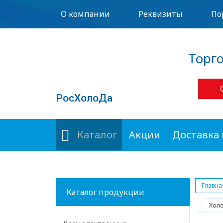
О компании
Реквизиты
По
Торг
РосХолоДа
Каталог
Акции
Доставка 
Главна
Каталог продукции
Холо