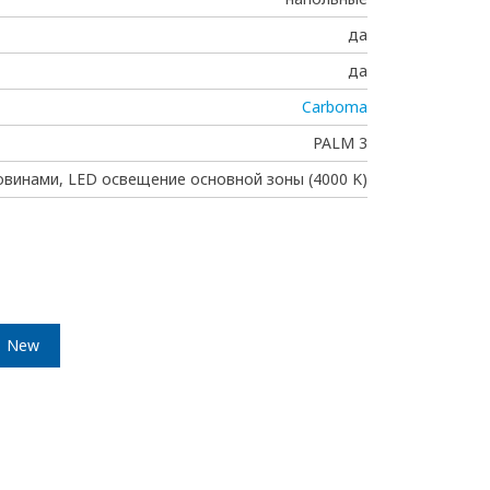
да
да
Carboma
PALM 3
овинами, LED освещение основной зоны (4000 K)
New