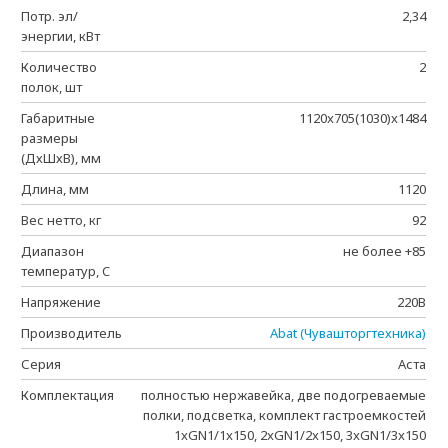
Потр. эл/
2,34
энергии, кВт
Количество
2
полок, шт
Габаритные
1120x705(1030)x1484
размеры
(ДхШхВ), мм
Длина, мм
1120
Вес нетто, кг
92
Диапазон
не более +85
температур, C
Напряжение
220В
Производитель
Abat (Чувашторгтехника)
Серия
Аста
Комплектация
полностью нержавейка, две подогреваемые
полки, подсветка, комплект гастроемкостей
1xGN1/1x150, 2xGN1/2x150, 3xGN1/3x150