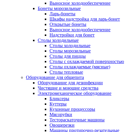
Выносное холодообеспечение
Бонеты морозильные
Ларь-бонеты
Шкафы надстройка для ларь-бонет
Открытые бонеты
Выносное холодообеспечение
Надстройки для бонет
Столы холодильные
Столы холодильные
Столы морозильные
Столы для пиццы
Столы с охлаждаемой поверхностью
Столы охлаждаемые (мясные)
Столы тепловые
Оборудование для общепита
Оборудование для дезинфекции
Чистящие и моющие средства
Электромеханическое оборудование
Бликсеры
Куттеры
Кухонные процессоры
Мясорубки
Тестораскаточные машины
Овощерезки
Машины протирочно-резательные