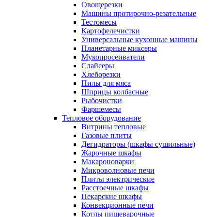
Овощерезки
Машины протирочно-резательные
Тестомесы
Картофелечистки
Универсальные кухонные машины
Планетарные миксеры
Мукопросеиватели
Слайсеры
Хлеборезки
Пилы для мяса
Шприцы колбасные
Рыбочистки
Фаршемесы
Тепловое оборудование
Витрины тепловые
Газовые плиты
Дегидраторы (шкафы сушильные)
Жарочные шкафы
Макароноварки
Микроволновые печи
Плиты электрические
Расстоечные шкафы
Пекарские шкафы
Конвекционные печи
Котлы пищеварочные