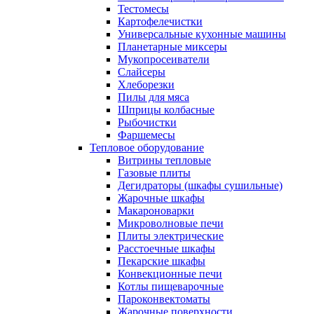
Тестомесы
Картофелечистки
Универсальные кухонные машины
Планетарные миксеры
Мукопросеиватели
Слайсеры
Хлеборезки
Пилы для мяса
Шприцы колбасные
Рыбочистки
Фаршемесы
Тепловое оборудование
Витрины тепловые
Газовые плиты
Дегидраторы (шкафы сушильные)
Жарочные шкафы
Макароноварки
Микроволновые печи
Плиты электрические
Расстоечные шкафы
Пекарские шкафы
Конвекционные печи
Котлы пищеварочные
Пароконвектоматы
Жарочные поверхности