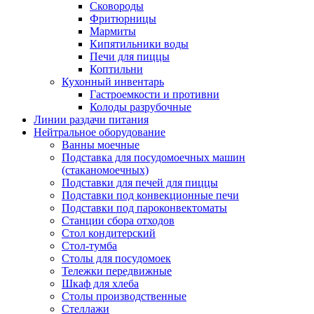
Сковороды
Фритюрницы
Мармиты
Кипятильники воды
Печи для пиццы
Коптильни
Кухонный инвентарь
Гастроемкости и противни
Колоды разрубочные
Линии раздачи питания
Нейтральное оборудование
Ванны моечные
Подставка для посудомоечных машин
(стаканомоечных)
Подставки для печей для пиццы
Подставки под конвекционные печи
Подставки под пароконвектоматы
Станции сбора отходов
Стол кондитерский
Стол-тумба
Столы для посудомоек
Тележки передвижные
Шкаф для хлеба
Столы производственные
Стеллажи