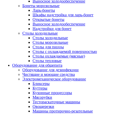
Выносное холодообеспечение
Бонеты морозильные
Ларь-бонеты
Шкафы надстройка для ларь-бонет
Открытые бонеты
Выносное холодообеспечение
Надстройки для бонет
Столы холодильные
Столы холодильные
Столы морозильные
Столы для пиццы
Столы с охлаждаемой поверхностью
Столы охлаждаемые (мясные)
Столы тепловые
Оборудование для общепита
Оборудование для дезинфекции
Чистящие и моющие средства
Электромеханическое оборудование
Бликсеры
Куттеры
Кухонные процессоры
Мясорубки
Тестораскаточные машины
Овощерезки
Машины протирочно-резательные