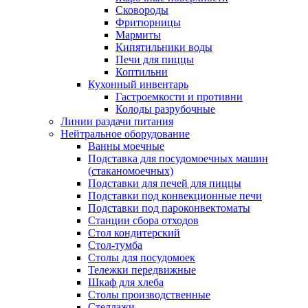
Сковороды
Фритюрницы
Мармиты
Кипятильники воды
Печи для пиццы
Коптильни
Кухонный инвентарь
Гастроемкости и противни
Колоды разрубочные
Линии раздачи питания
Нейтральное оборудование
Ванны моечные
Подставка для посудомоечных машин
(стаканомоечных)
Подставки для печей для пиццы
Подставки под конвекционные печи
Подставки под пароконвектоматы
Станции сбора отходов
Стол кондитерский
Стол-тумба
Столы для посудомоек
Тележки передвижные
Шкаф для хлеба
Столы производственные
Стеллажи