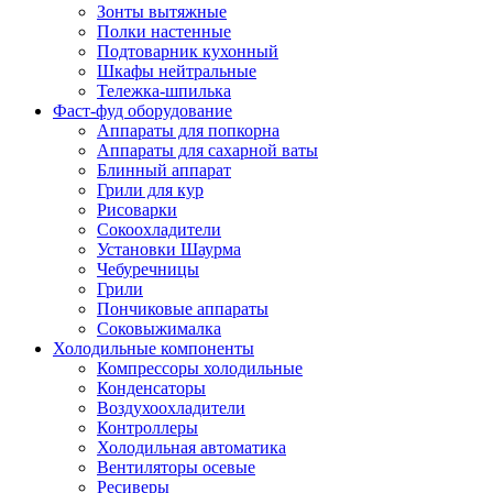
Зонты вытяжные
Полки настенные
Подтоварник кухонный
Шкафы нейтральные
Тележка-шпилька
Фаст-фуд оборудование
Аппараты для попкорна
Аппараты для сахарной ваты
Блинный аппарат
Грили для кур
Рисоварки
Сокоохладители
Установки Шаурма
Чебуречницы
Грили
Пончиковые аппараты
Соковыжималка
Холодильные компоненты
Компрессоры холодильные
Конденсаторы
Воздухоохладители
Контроллеры
Холодильная автоматика
Вентиляторы осевые
Ресиверы