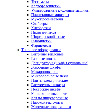
Тестомесы
Картофелечистки
Универсальные кухонные машины
Планетарные миксеры
Мукопросеиватели
Слайсеры
Хлеборезки
Пилы для мяса
Шприцы колбасные
Рыбочистки
Фаршемесы
Тепловое оборудование
Витрины тепловые
Газовые плиты
Дегидраторы (шкафы сушильные)
Жарочные шкафы
Макароноварки
Микроволновые печи
Плиты электрические
Расстоечные шкафы
Пекарские шкафы
Конвекционные печи
Котлы пищеварочные
Пароконвектоматы
Жарочные поверхности