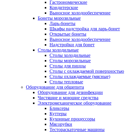
Гастрономические
Кондитерские
Выносное холодообеспечение
Бонеты морозильные
Ларь-бонеты
Шкафы надстройка для ларь-бонет
Открытые бонеты
Выносное холодообеспечение
Надстройки для бонет
Столы холодильные
Столы холодильные
Столы морозильные
Столы для пиццы
Столы с охлаждаемой поверхностью
Столы охлаждаемые (мясные)
Столы тепловые
Оборудование для общепита
Оборудование для дезинфекции
Чистящие и моющие средства
Электромеханическое оборудование
Бликсеры
Куттеры
Кухонные процессоры
Мясорубки
Тестораскаточные машины