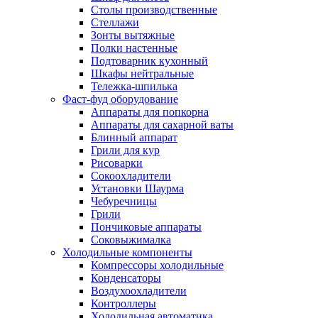
Столы производственные
Стеллажи
Зонты вытяжные
Полки настенные
Подтоварник кухонный
Шкафы нейтральные
Тележка-шпилька
Фаст-фуд оборудование
Аппараты для попкорна
Аппараты для сахарной ваты
Блинный аппарат
Грили для кур
Рисоварки
Сокоохладители
Установки Шаурма
Чебуречницы
Грили
Пончиковые аппараты
Соковыжималка
Холодильные компоненты
Компрессоры холодильные
Конденсаторы
Воздухоохладители
Контроллеры
Холодильная автоматика