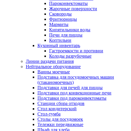
Пароконвектоматы
Жарочные поверхности
Сковороды
Фритюрницы
Мармиты
Кипятильники воды
Печи для пиццы
Коптильни
Кухонный инвентарь
Гастроемкости и противни
Колоды разрубочные
Линии раздачи питания
Нейтральное оборудование
Ванны моечные
Подставка для посудомоечных машин
(стаканомоечных)
Подставки для печей для пиццы
Подставки под конвекционные печи
Подставки под пароконвектоматы
Станции сбора отходов
Стол кондитерский
Стол-тумба
Столы для посудомоек
Тележки передвижные
Шкаф для хлеба