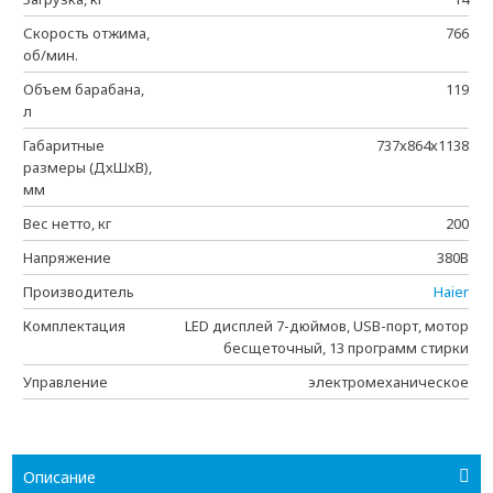
Скорость отжима,
766
об/мин.
Объем барабана,
119
л
Габаритные
737х864х1138
размеры (ДхШхВ),
мм
Вес нетто, кг
200
Напряжение
380В
Производитель
Haier
Комплектация
LED дисплей 7-дюймов, USB-порт, мотор
бесщеточный, 13 программ стирки
Управление
электромеханическое
Описание