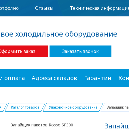
ртфолио
Отзывы
Техническая информаци
овое холодильное оборудование
Оформить заказ
Заказать звонок
и оплата
Адреса складов
Гарантии
Кон
я
Каталог товаров
Упаковочное оборудование
Запайщик па
Запайщ