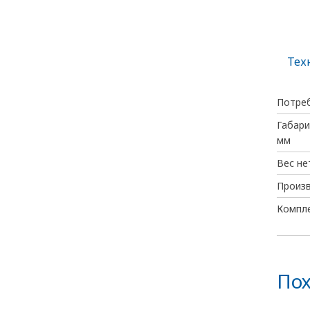
Тех
Потре
Габари
мм
Вес не
Произ
Компл
Пох