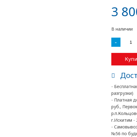
3 80
В наличии
-
Купи
Дост
- Бесплатна
разгрузки)
- Платная д
руб., Перво
р.п.Кольцово
г.Искитим - 
- Самовывоз
№56 по будн