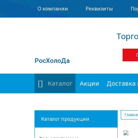
О компании
Реквизиты
По
Торг
РосХолоДа
Каталог
Акции
Доставка 
Главна
Каталог продукции