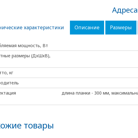
Адреса
нические характеристики
Описание
Размеры
бляемая мощность, Вт
тные размеры (ДхШхВ),
тто, кг
водитель
ектация
длина планки - 300 мм, максимальна
ожие товары