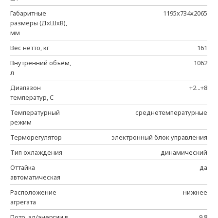
Габаритные
1195x734x2065
размеры (ДхШхВ),
мм
Вес нетто, кг
161
Внутренний объём,
1062
л
Диапазон
+2...+8
температур, C
Температурный
среднетемпературные
режим
Терморегулятор
электронный блок управления
Тип охлаждения
динамический
Оттайка
да
автоматическая
Расположение
нижнее
агрегата
Потр. эл/энергии в
9,8