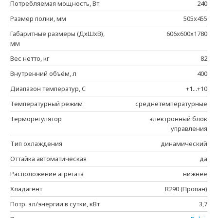
Потребляемая мощность, Вт
240
Размер полки, мм
505x455
Габаритные размеры (ДхШхВ),
606x600x1780
мм
Вес нетто, кг
82
Внутренний объём, л
400
Диапазон температур, C
+1...+10
Температурный режим
среднетемпературные
Терморегулятор
электронный блок
управления
Тип охлаждения
динамический
Оттайка автоматическая
да
Расположение агрегата
нижнее
Хладагент
R290 (Пропан)
Потр. эл/энергии в сутки, кВт
3,7