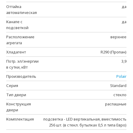
Оттайка
да
автоматическая
Канапе с
да
подсветкой
Расположение
верхнее
агрегата
Хладагент
R290 (Пропан)
Потр. эл/энергии
3,9
в сутки, кВт
Производитель
Polair
Серия
Standard
Тип двери
стекло
Конструкция
распашные
двери
Комплектация
подсветка - LED вертикальная, вместимость
256 шт. (в стекл. бутылках 0,5 л типа Евро)