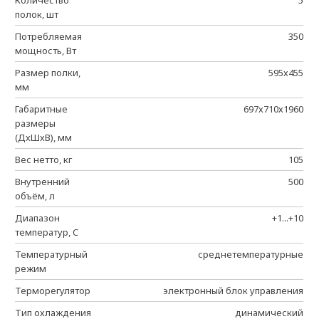
Количество
5
полок, шт
Потребляемая
350
мощность, Вт
Размер полки,
595х455
мм
Габаритные
697х710х1960
размеры
(ДхШхВ), мм
Вес нетто, кг
105
Внутренний
500
объём, л
Диапазон
+1...+10
температур, C
Температурный
среднетемпературные
режим
Терморегулятор
электронный блок управления
Тип охлаждения
динамический