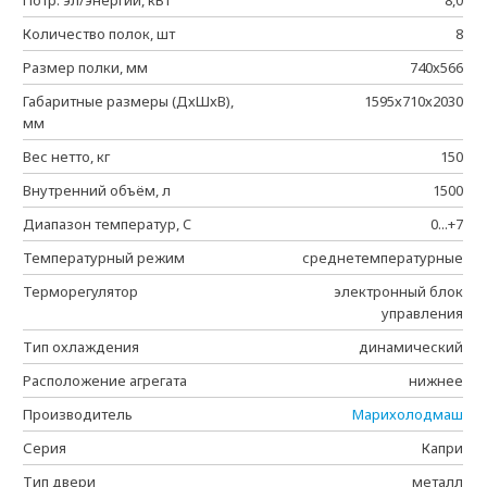
Потр. эл/энергии, кВт
8,0
Количество полок, шт
8
Размер полки, мм
740х566
Габаритные размеры (ДхШхВ),
1595х710х2030
мм
Вес нетто, кг
150
Внутренний объём, л
1500
Диапазон температур, C
0...+7
Температурный режим
среднетемпературные
Терморегулятор
электронный блок
управления
Тип охлаждения
динамический
Расположение агрегата
нижнее
Производитель
Марихолодмаш
Серия
Капри
Тип двери
металл