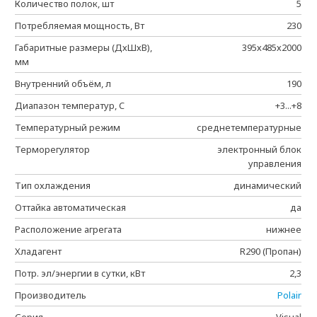
Количество полок, шт
5
Потребляемая мощность, Вт
230
Габаритные размеры (ДхШхВ),
395х485х2000
мм
Внутренний объём, л
190
Диапазон температур, C
+3...+8
Температурный режим
среднетемпературные
Терморегулятор
электронный блок
управления
Тип охлаждения
динамический
Оттайка автоматическая
да
Расположение агрегата
нижнее
Хладагент
R290 (Пропан)
Потр. эл/энергии в сутки, кВт
2,3
Производитель
Polair