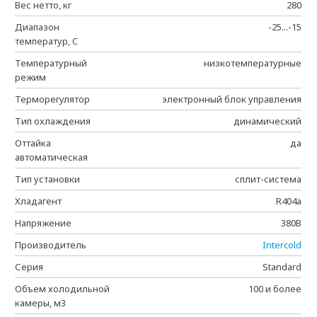
Вес нетто, кг
280
Диапазон
-25...-15
температур, C
Температурный
низкотемпературные
режим
Терморегулятор
электронный блок управления
Тип охлаждения
динамический
Оттайка
да
автоматическая
Тип установки
сплит-система
Хладагент
R404a
Напряжение
380В
Производитель
Intercold
Серия
Standard
Объем холодильной
100 и более
камеры, м3