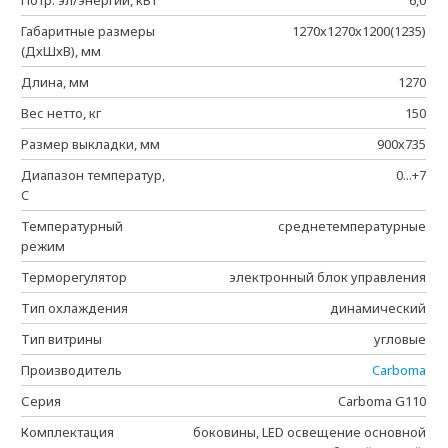
Потр. эл/энергии, кВт
6,0
Габаритные размеры
1270х1270х1200(1235)
(ДхШхВ), мм
Длина, мм
1270
Вес нетто, кг
150
Размер выкладки, мм
900х735
Диапазон температур,
0...+7
C
Температурный
среднетемпературные
режим
Терморегулятор
электронный блок управления
Тип охлаждения
динамический
Тип витрины
угловые
Производитель
Carboma
Серия
Carboma G110
Комплектация
боковины, LED освещение основной