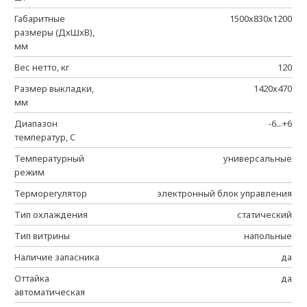
Габаритные
1500х830х1200
размеры (ДхШхВ),
мм
Вес нетто, кг
120
Размер выкладки,
1420х470
мм
Диапазон
-6...+6
температур, C
Температурный
универсальные
режим
Терморегулятор
электронный блок управления
Тип охлаждения
статический
Тип витрины
напольные
Наличие запасника
да
Оттайка
да
автоматическая