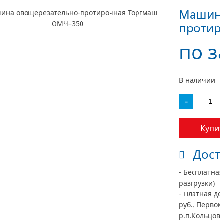
Машин
проти
по 
В наличии
-
Купи
Дост
- Бесплатна
разгрузки)
- Платная д
руб., Перво
р.п.Кольцово