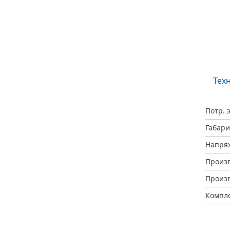
Тех
Потр. 
Габари
Напря
Произ
Произв
Компл