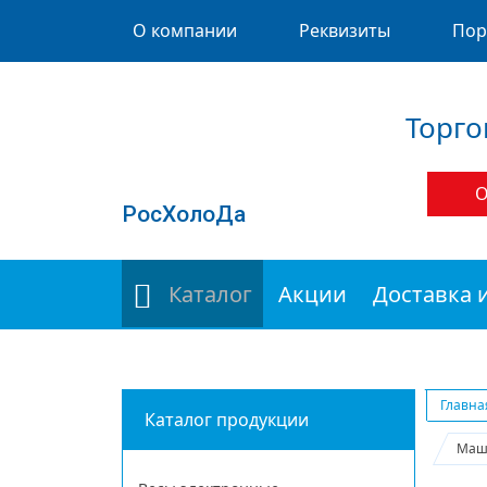
О компании
Реквизиты
Пор
Торго
О
РосХолоДа
Каталог
Акции
Доставка 
Главна
Каталог продукции
Маш