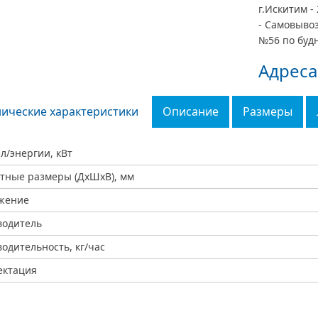
г.Искитим - 
- Самовывоз
№56 по будн
Адреса
нические характеристики
Описание
Размеры
эл/энергии, кВт
тные размеры (ДхШхВ), мм
жение
водитель
одительность, кг/час
ектация