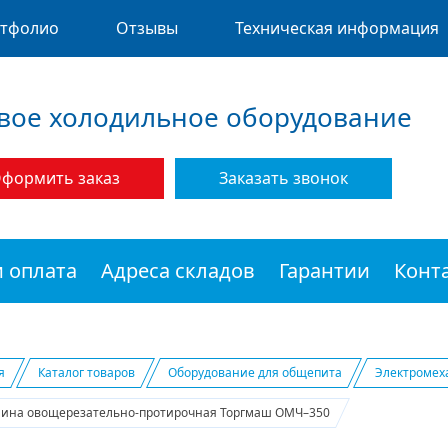
тфолио
Отзывы
Техническая информация
вое холодильное оборудование
формить заказ
Заказать звонок
и оплата
Адреса складов
Гарантии
Конт
я
Каталог товаров
Оборудование для общепита
Электромех
ина овощерезательно-протирочная Торгмаш ОМЧ–350