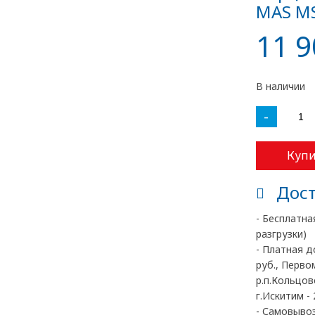
MAS M
11 9
В наличии
-
Купи
Дост
- Бесплатна
разгрузки)
- Платная д
руб., Перво
р.п.Кольцово
г.Искитим - 
- Самовывоз