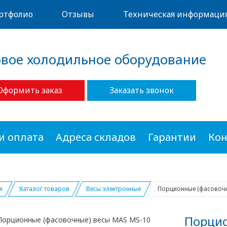
ртфолио
Отзывы
Техническая информаци
овое холодильное оборудование
Оформить заказ
Заказать звонок
и оплата
Адреса складов
Гарантии
Кон
я
Каталог товаров
Весы электронные
Порционные (фасовочн
Порцио