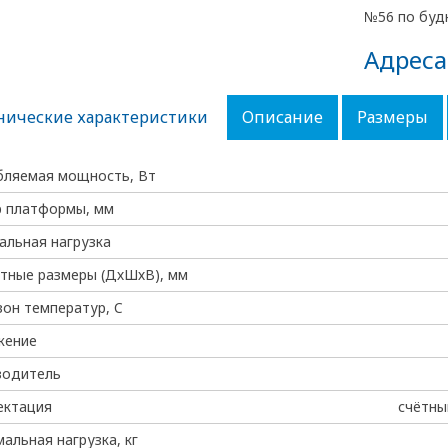
№56 по будн
Адреса
нические характеристики
Описание
Размеры
бляемая мощность, Вт
р платформы, мм
льная нагрузка
тные размеры (ДхШхВ), мм
он температур, C
жение
водитель
ектация
счётны
альная нагрузка, кг