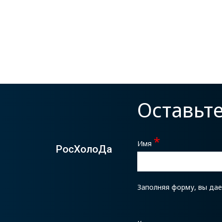
Оставьт
*
Имя
РосХолоДа
Заполняя форму, вы да