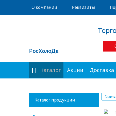
О компании
Реквизиты
По
Торг
РосХолоДа
Каталог
Акции
Доставка 
Главна
Каталог продукции