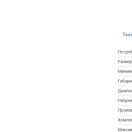
Тех
Потре
Разме
Минима
Габари
Диапаз
Напря
Произ
Компл
Максим