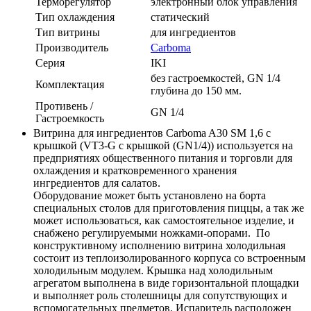
Терморегулятор
электронный блок управления
Тип охлаждения
статический
Тип витрины
для ингредиентов
Производитель
Carboma
Серия
IKI
без гастроемкостей, GN 1/4
Комплектация
глубина до 150 мм.
Противень /
GN 1/4
Гастроемкость
Витрина для ингредиентов Carboma A30 SM 1,6 с
крышкой (VT3-G с крышкой (GN1/4)) используется на
предприятиях общественного питания и торговли для
охлаждения и кратковременного хранения
ингредиентов для салатов.
Оборудование может быть установлено на борта
специальных столов для приготовления пиццы, а так же
может использоваться, как самостоятельное изделие, и
снабжено регулируемыми ножками-опорами. По
конструктивному исполнению витрина холодильная
состоит из теплоизолированного корпуса со встроенным
холодильным модулем. Крышка над холодильным
агрегатом выполнена в виде горизонтальной площадки
и выполняет роль столешницы для сопутствующих и
вспомогательных предметов. Испаритель расположен