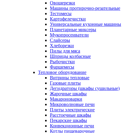
Овощерезки
Машины протирочно-резательные
Тестомесы
Картофелечистки
Универсальные кухонные машины
Планетарные миксеры
Мукопросеиватели
Слайсеры
Хлеборезки
Пилы для мяса
Шприцы колбасные
Рыбочистки
Фаршемесы
Тепловое оборудование
Витрины тепловые
Газовые плиты
Дегидраторы (шкафы сушильные)
Жарочные шкафы
Макароноварки
Микроволновые печи
Плиты электрические
Расстоечные шкафы
Пекарские шкафы
Конвекционные печи
Котлы пищеварочные