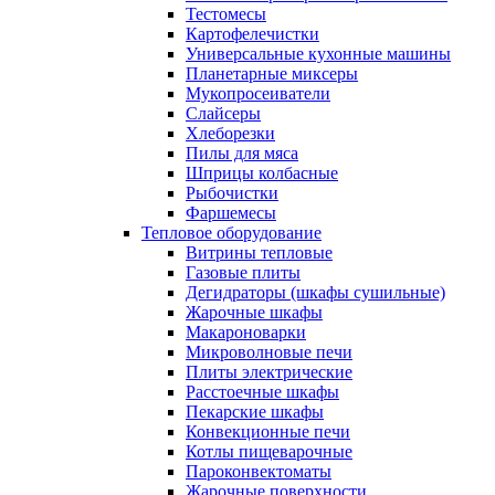
Тестомесы
Картофелечистки
Универсальные кухонные машины
Планетарные миксеры
Мукопросеиватели
Слайсеры
Хлеборезки
Пилы для мяса
Шприцы колбасные
Рыбочистки
Фаршемесы
Тепловое оборудование
Витрины тепловые
Газовые плиты
Дегидраторы (шкафы сушильные)
Жарочные шкафы
Макароноварки
Микроволновые печи
Плиты электрические
Расстоечные шкафы
Пекарские шкафы
Конвекционные печи
Котлы пищеварочные
Пароконвектоматы
Жарочные поверхности