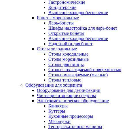
Гастрономические
Кондитерские
Выносное холодообеспечение
Бонеты морозильные
Ларь-бонеты
Шкафы надстройка для ларь-бонет
Открытые бонеты
Выносное холодообеспечение
Надстройки для бонет
Столы холодильные
Столы холодильные
Столы морозильные
Столы для пиццы
Столы с охлаждаемой поверхностью
Столы охлаждаемые (мясные)
Столы тепловые
Оборудование для общепита
Оборудование для дезинфекции
Чистящие и моющие средства
Электромеханическое оборудование
Бликсеры
Куттеры
Кухонные процессоры
Мясорубки
Тестораскаточные машины