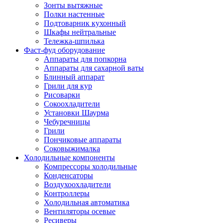
Зонты вытяжные
Полки настенные
Подтоварник кухонный
Шкафы нейтральные
Тележка-шпилька
Фаст-фуд оборудование
Аппараты для попкорна
Аппараты для сахарной ваты
Блинный аппарат
Грили для кур
Рисоварки
Сокоохладители
Установки Шаурма
Чебуречницы
Грили
Пончиковые аппараты
Соковыжималка
Холодильные компоненты
Компрессоры холодильные
Конденсаторы
Воздухоохладители
Контроллеры
Холодильная автоматика
Вентиляторы осевые
Ресиверы