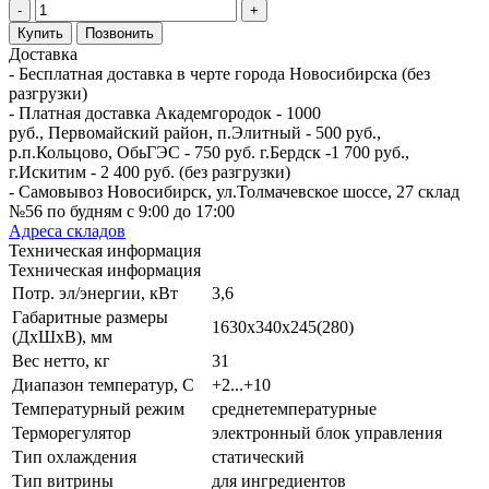
-
+
Купить
Позвонить
Доставка
- Бесплатная доставка в черте города Новосибирска (без
разгрузки)
- Платная доставка Академгородок - 1000
руб., Первомайский район, п.Элитный - 500 руб.,
р.п.Кольцово, ОбьГЭС - 750 руб. г.Бердск -1 700 руб.,
г.Искитим - 2 400 руб. (без разгрузки)
- Самовывоз Новосибирск, ул.Толмачевское шоссе, 27 склад
№56 по будням с 9:00 до 17:00
Адреса складов
Техническая информация
Техническая информация
Потр. эл/энергии, кВт
3,6
Габаритные размеры
1630х340х245(280)
(ДхШхВ), мм
Вес нетто, кг
31
Диапазон температур, C
+2...+10
Температурный режим
среднетемпературные
Терморегулятор
электронный блок управления
Тип охлаждения
статический
Тип витрины
для ингредиентов