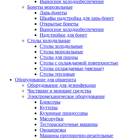
Выносное холодообеспечение
Бонеты морозильные
Ларь-бонеты
Шкафы надстройка для ларь-бонет
Открытые бонеты
Выносное холодообеспечение
Надстройки для бонет
Столы холодильные
Столы холодильные
Столы морозильные
Столы для пиццы
Столы с охлаждаемой поверхностью
Столы охлаждаемые (мясные)
Столы тепловые
Оборудование для общепита
Оборудование для дезинфекции
Чистящие и моющие средства
Электромеханическое оборудование
Бликсеры
Куттеры
Кухонные процессоры
Мясорубки
Тестораскаточные машины
Овощерезки
Машины протирочно-резательные