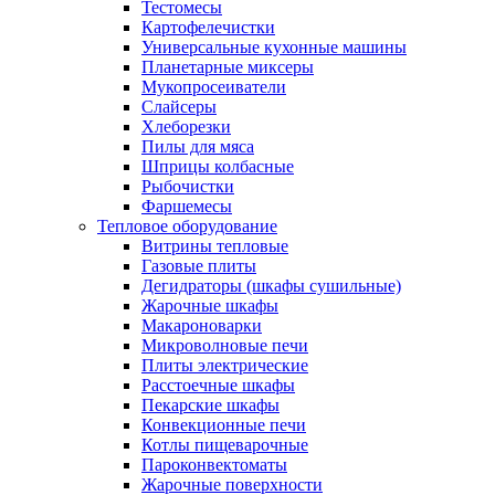
Тестомесы
Картофелечистки
Универсальные кухонные машины
Планетарные миксеры
Мукопросеиватели
Слайсеры
Хлеборезки
Пилы для мяса
Шприцы колбасные
Рыбочистки
Фаршемесы
Тепловое оборудование
Витрины тепловые
Газовые плиты
Дегидраторы (шкафы сушильные)
Жарочные шкафы
Макароноварки
Микроволновые печи
Плиты электрические
Расстоечные шкафы
Пекарские шкафы
Конвекционные печи
Котлы пищеварочные
Пароконвектоматы
Жарочные поверхности