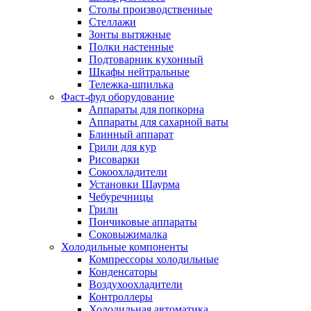
Столы производственные
Стеллажи
Зонты вытяжные
Полки настенные
Подтоварник кухонный
Шкафы нейтральные
Тележка-шпилька
Фаст-фуд оборудование
Аппараты для попкорна
Аппараты для сахарной ваты
Блинный аппарат
Грили для кур
Рисоварки
Сокоохладители
Установки Шаурма
Чебуречницы
Грили
Пончиковые аппараты
Соковыжималка
Холодильные компоненты
Компрессоры холодильные
Конденсаторы
Воздухоохладители
Контроллеры
Холодильная автоматика