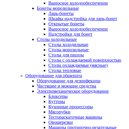
Выносное холодообеспечение
Бонеты морозильные
Ларь-бонеты
Шкафы надстройка для ларь-бонет
Открытые бонеты
Выносное холодообеспечение
Надстройки для бонет
Столы холодильные
Столы холодильные
Столы морозильные
Столы для пиццы
Столы с охлаждаемой поверхностью
Столы охлаждаемые (мясные)
Столы тепловые
Оборудование для общепита
Оборудование для дезинфекции
Чистящие и моющие средства
Электромеханическое оборудование
Бликсеры
Куттеры
Кухонные процессоры
Мясорубки
Тестораскаточные машины
Овощерезки
Машины протирочно-резательные