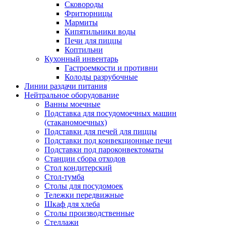
Сковороды
Фритюрницы
Мармиты
Кипятильники воды
Печи для пиццы
Коптильни
Кухонный инвентарь
Гастроемкости и противни
Колоды разрубочные
Линии раздачи питания
Нейтральное оборудование
Ванны моечные
Подставка для посудомоечных машин
(стаканомоечных)
Подставки для печей для пиццы
Подставки под конвекционные печи
Подставки под пароконвектоматы
Станции сбора отходов
Стол кондитерский
Стол-тумба
Столы для посудомоек
Тележки передвижные
Шкаф для хлеба
Столы производственные
Стеллажи