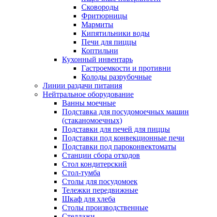
Сковороды
Фритюрницы
Мармиты
Кипятильники воды
Печи для пиццы
Коптильни
Кухонный инвентарь
Гастроемкости и противни
Колоды разрубочные
Линии раздачи питания
Нейтральное оборудование
Ванны моечные
Подставка для посудомоечных машин
(стаканомоечных)
Подставки для печей для пиццы
Подставки под конвекционные печи
Подставки под пароконвектоматы
Станции сбора отходов
Стол кондитерский
Стол-тумба
Столы для посудомоек
Тележки передвижные
Шкаф для хлеба
Столы производственные
Стеллажи