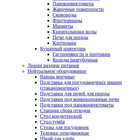
Пароконвектоматы
Жарочные поверхности
Сковороды
Фритюрницы
Мармиты
Кипятильники воды
Печи для пиццы
Коптильни
Кухонный инвентарь
Гастроемкости и противни
Колоды разрубочные
Линии раздачи питания
Нейтральное оборудование
Ванны моечные
Подставка для посудомоечных машин
(стаканомоечных)
Подставки для печей для пиццы
Подставки под конвекционные печи
Подставки под пароконвектоматы
Станции сбора отходов
Стол кондитерский
Стол-тумба
Столы для посудомоек
Тележки передвижные
Шкаф для хлеба