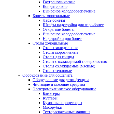
Гастрономические
Кондитерские
Выносное холодообеспечение
Бонеты морозильные
Ларь-бонеты
Шкафы надстройка для ларь-бонет
Открытые бонеты
Выносное холодообеспечение
Надстройки для бонет
Столы холодильные
Столы холодильные
Столы морозильные
Столы для пиццы
Столы с охлаждаемой поверхностью
Столы охлаждаемые (мясные)
Столы тепловые
Оборудование для общепита
Оборудование для дезинфекции
Чистящие и моющие средства
Электромеханическое оборудование
Бликсеры
Куттеры
Кухонные процессоры
Мясорубки
Тестораскаточные машины