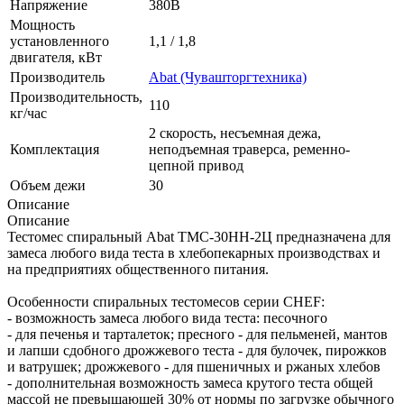
Напряжение
380В
Мощность
установленного
1,1 / 1,8
двигателя, кВт
Производитель
Abat (Чувашторгтехника)
Производительность,
110
кг/час
2 скорость, несъемная дежа,
Комплектация
неподъемная траверса, ременно-
цепной привод
Объем дежи
30
Описание
Описание
Тестомес спиральный Abat ТМС-30НН-2Ц предназначена для
замеса любого вида теста в хлебопекарных производствах и
на предприятиях общественного питания.
Особенности спиральных тестомесов серии CHEF:
- возможность замеса любого вида теста: песочного
- для печенья и тарталеток; пресного - для пельменей, мантов
и лапши сдобного дрожжевого теста - для булочек, пирожков
и ватрушек; дрожжевого - для пшеничных и ржаных хлебов
- дополнительная возможность замеса крутого теста общей
массой не превышающей 30% от нормы по загрузке обычного