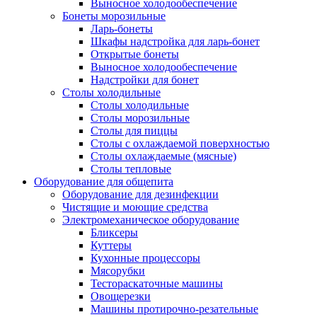
Выносное холодообеспечение
Бонеты морозильные
Ларь-бонеты
Шкафы надстройка для ларь-бонет
Открытые бонеты
Выносное холодообеспечение
Надстройки для бонет
Столы холодильные
Столы холодильные
Столы морозильные
Столы для пиццы
Столы с охлаждаемой поверхностью
Столы охлаждаемые (мясные)
Столы тепловые
Оборудование для общепита
Оборудование для дезинфекции
Чистящие и моющие средства
Электромеханическое оборудование
Бликсеры
Куттеры
Кухонные процессоры
Мясорубки
Тестораскаточные машины
Овощерезки
Машины протирочно-резательные