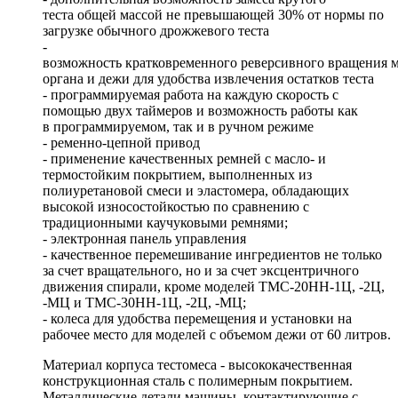
теста общей массой не превышающей 30% от нормы по
загрузке обычного дрожжевого теста
-
возможность кратковременного реверсивного вращения 
органа и дежи для удобства извлечения остатков теста
- программируемая работа на каждую скорость с
помощью двух таймеров и возможность работы как
в программируемом, так и в ручном режиме
- ременно-цепной привод
- применение качественных ремней с масло- и
термостойким покрытием, выполненных из
полиуретановой смеси и эластомера, обладающих
высокой износостойкостью по сравнению с
традиционными каучуковыми ремнями;
- электронная панель управления
- качественное перемешивание ингредиентов не только
за счет вращательного, но и за счет эксцентричного
движения спирали, кроме моделей ТМС-20НН-1Ц, -2Ц,
-МЦ и ТМС-30НН-1Ц, -2Ц, -МЦ;
- колеса для удобства перемещения и установки на
рабочее место для моделей с объемом дежи от 60 литров.
Материал корпуса тестомеса - высококачественная
конструкционная сталь с полимерным покрытием.
Металлические детали машины, контактирующие с