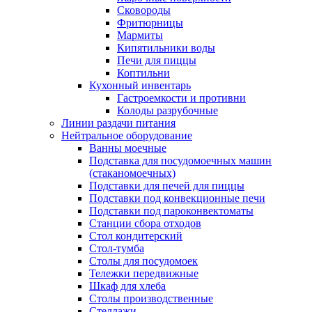
Сковороды
Фритюрницы
Мармиты
Кипятильники воды
Печи для пиццы
Коптильни
Кухонный инвентарь
Гастроемкости и противни
Колоды разрубочные
Линии раздачи питания
Нейтральное оборудование
Ванны моечные
Подставка для посудомоечных машин
(стаканомоечных)
Подставки для печей для пиццы
Подставки под конвекционные печи
Подставки под пароконвектоматы
Станции сбора отходов
Стол кондитерский
Стол-тумба
Столы для посудомоек
Тележки передвижные
Шкаф для хлеба
Столы производственные
Стеллажи