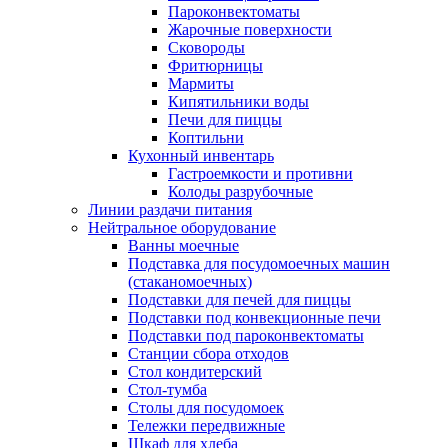
Пароконвектоматы
Жарочные поверхности
Сковороды
Фритюрницы
Мармиты
Кипятильники воды
Печи для пиццы
Коптильни
Кухонный инвентарь
Гастроемкости и противни
Колоды разрубочные
Линии раздачи питания
Нейтральное оборудование
Ванны моечные
Подставка для посудомоечных машин
(стаканомоечных)
Подставки для печей для пиццы
Подставки под конвекционные печи
Подставки под пароконвектоматы
Станции сбора отходов
Стол кондитерский
Стол-тумба
Столы для посудомоек
Тележки передвижные
Шкаф для хлеба