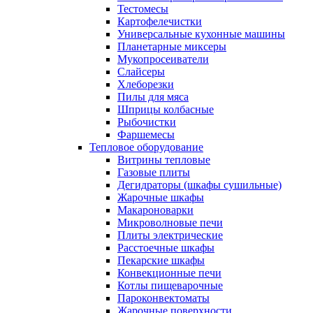
Тестомесы
Картофелечистки
Универсальные кухонные машины
Планетарные миксеры
Мукопросеиватели
Слайсеры
Хлеборезки
Пилы для мяса
Шприцы колбасные
Рыбочистки
Фаршемесы
Тепловое оборудование
Витрины тепловые
Газовые плиты
Дегидраторы (шкафы сушильные)
Жарочные шкафы
Макароноварки
Микроволновые печи
Плиты электрические
Расстоечные шкафы
Пекарские шкафы
Конвекционные печи
Котлы пищеварочные
Пароконвектоматы
Жарочные поверхности