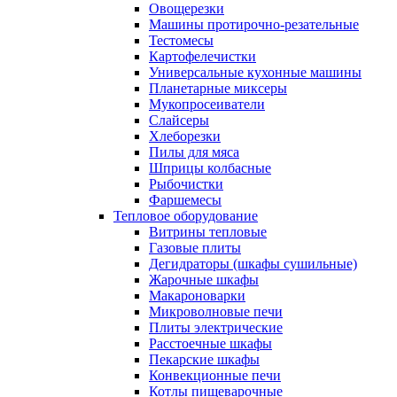
Овощерезки
Машины протирочно-резательные
Тестомесы
Картофелечистки
Универсальные кухонные машины
Планетарные миксеры
Мукопросеиватели
Слайсеры
Хлеборезки
Пилы для мяса
Шприцы колбасные
Рыбочистки
Фаршемесы
Тепловое оборудование
Витрины тепловые
Газовые плиты
Дегидраторы (шкафы сушильные)
Жарочные шкафы
Макароноварки
Микроволновые печи
Плиты электрические
Расстоечные шкафы
Пекарские шкафы
Конвекционные печи
Котлы пищеварочные