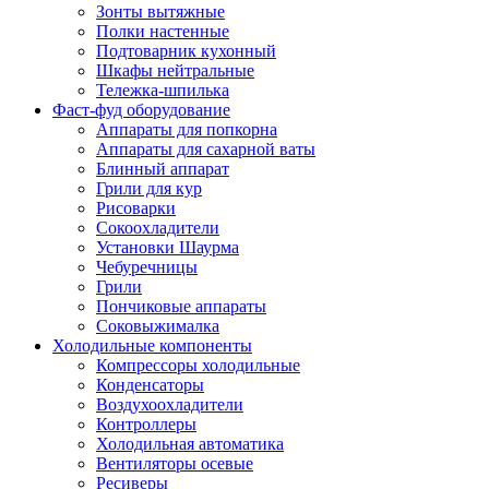
Зонты вытяжные
Полки настенные
Подтоварник кухонный
Шкафы нейтральные
Тележка-шпилька
Фаст-фуд оборудование
Аппараты для попкорна
Аппараты для сахарной ваты
Блинный аппарат
Грили для кур
Рисоварки
Сокоохладители
Установки Шаурма
Чебуречницы
Грили
Пончиковые аппараты
Соковыжималка
Холодильные компоненты
Компрессоры холодильные
Конденсаторы
Воздухоохладители
Контроллеры
Холодильная автоматика
Вентиляторы осевые
Ресиверы