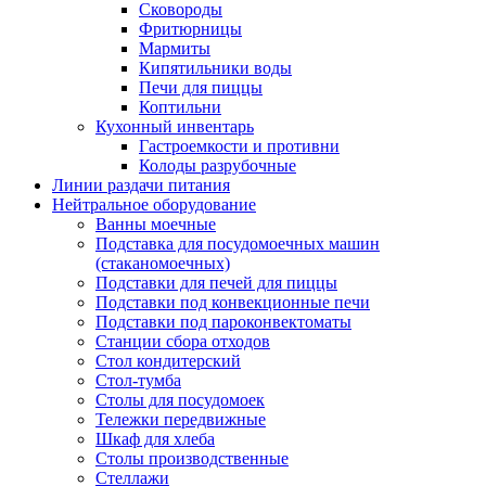
Сковороды
Фритюрницы
Мармиты
Кипятильники воды
Печи для пиццы
Коптильни
Кухонный инвентарь
Гастроемкости и противни
Колоды разрубочные
Линии раздачи питания
Нейтральное оборудование
Ванны моечные
Подставка для посудомоечных машин
(стаканомоечных)
Подставки для печей для пиццы
Подставки под конвекционные печи
Подставки под пароконвектоматы
Станции сбора отходов
Стол кондитерский
Стол-тумба
Столы для посудомоек
Тележки передвижные
Шкаф для хлеба
Столы производственные
Стеллажи