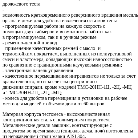
дрожжевого теста
-
возможность кратковременного реверсивного вращения месил
органа и дежи для удобства извлечения остатков теста
- программируемая работа на каждую скорость с
помощью двух таймеров и возможность работы как
в программируемом, так и в ручном режиме
- ременно-цепной привод
- применение качественных ремней с масло- и
термостойким покрытием, выполненных из полиуретановой
смеси и эластомера, обладающих высокой износостойкостью
по сравнению с традиционными каучуковыми ремнями;
- электронная панель управления
- качественное перемешивание ингредиентов не только за счет
вращательного, но и за счет эксцентричного
движения спирали, кроме моделей ТМС-20НН-1Ц, -2Ц, -МЦ
и ТМС-30НН-1Ц, -2Ц, -МЦ;
- колеса для удобства перемещения и установки на рабочее
место для моделей с объемом дежи от 60 литров.
Материал корпуса тестомеса - высококачественная
конструкционная сталь с полимерным покрытием.
Металлические детали машины, контактирующие с
продуктом во время замеса (спираль, дежа, нож) изготовлены
из нержавеющей стали марки AISI 304.