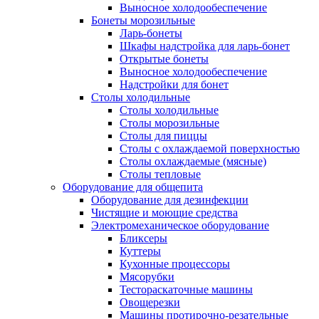
Выносное холодообеспечение
Бонеты морозильные
Ларь-бонеты
Шкафы надстройка для ларь-бонет
Открытые бонеты
Выносное холодообеспечение
Надстройки для бонет
Столы холодильные
Столы холодильные
Столы морозильные
Столы для пиццы
Столы с охлаждаемой поверхностью
Столы охлаждаемые (мясные)
Столы тепловые
Оборудование для общепита
Оборудование для дезинфекции
Чистящие и моющие средства
Электромеханическое оборудование
Бликсеры
Куттеры
Кухонные процессоры
Мясорубки
Тестораскаточные машины
Овощерезки
Машины протирочно-резательные