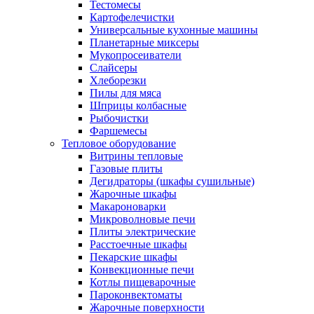
Тестомесы
Картофелечистки
Универсальные кухонные машины
Планетарные миксеры
Мукопросеиватели
Слайсеры
Хлеборезки
Пилы для мяса
Шприцы колбасные
Рыбочистки
Фаршемесы
Тепловое оборудование
Витрины тепловые
Газовые плиты
Дегидраторы (шкафы сушильные)
Жарочные шкафы
Макароноварки
Микроволновые печи
Плиты электрические
Расстоечные шкафы
Пекарские шкафы
Конвекционные печи
Котлы пищеварочные
Пароконвектоматы
Жарочные поверхности