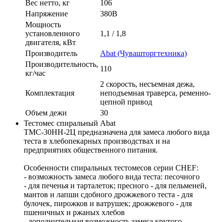
Вес нетто, кг
106
Напряжение
380В
Мощность
установленного
1,1 / 1,8
двигателя, кВт
Производитель
Abat (Чувашторгтехника)
Производительность,
110
кг/час
2 скорость, несъемная дежа,
Комплектация
неподъемная траверса, ременно-
цепной привод
Объем дежи
30
Тестомес спиральный Abat
ТМС-30НН-2Ц предназначена для замеса любого вида
теста в хлебопекарных производствах и на
предприятиях общественного питания.
Особенности спиральных тестомесов серии CHEF:
- возможность замеса любого вида теста: песочного
- для печенья и тарталеток; пресного - для пельменей,
мантов и лапши сдобного дрожжевого теста - для
булочек, пирожков и ватрушек; дрожжевого - для
пшеничных и ржаных хлебов
- дополнительная возможность замеса крутого