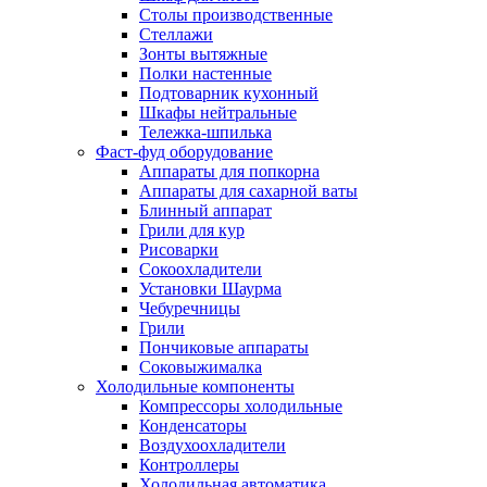
Столы производственные
Стеллажи
Зонты вытяжные
Полки настенные
Подтоварник кухонный
Шкафы нейтральные
Тележка-шпилька
Фаст-фуд оборудование
Аппараты для попкорна
Аппараты для сахарной ваты
Блинный аппарат
Грили для кур
Рисоварки
Сокоохладители
Установки Шаурма
Чебуречницы
Грили
Пончиковые аппараты
Соковыжималка
Холодильные компоненты
Компрессоры холодильные
Конденсаторы
Воздухоохладители
Контроллеры
Холодильная автоматика