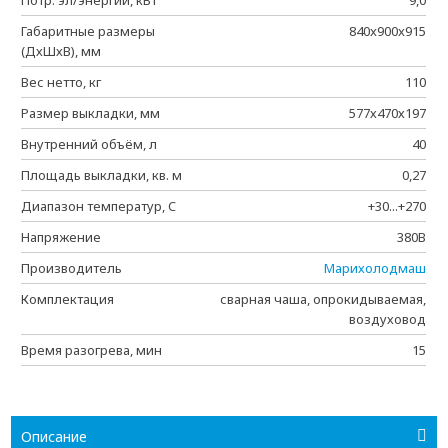
Потр. эл/энергии, кВт
9,0
Габаритные размеры
840x900x915
(ДхШхВ), мм
Вес нетто, кг
110
Размер выкладки, мм
577х470х197
Внутренний объём, л
40
Площадь выкладки, кв. м
0,27
Диапазон температур, C
+30...+270
Напряжение
380В
Производитель
Марихолодмаш
Комплектация
сварная чаша, опрокидываемая,
воздуховод
Время разогрева, мин
15
Описание